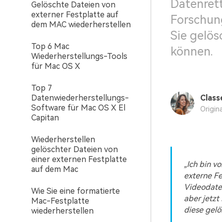
Datenret
Gelöschte Dateien von
externer Festplatte auf
Forschun
dem MAC wiederherstellen
Sie gelös
Top 6 Mac
können.
Wiederherstellungs-Tools
für Mac OS X
Top 7
Datenwiederherstellungs-
Class
Software für Mac OS X El
Origin
Capitan
Wiederherstellen
gelöschter Dateien von
einer externen Festplatte
„Ich bin v
auf dem Mac
externe Fe
Videodatei
Wie Sie eine formatierte
aber jetzt
Mac-Festplatte
diese gelö
wiederherstellen