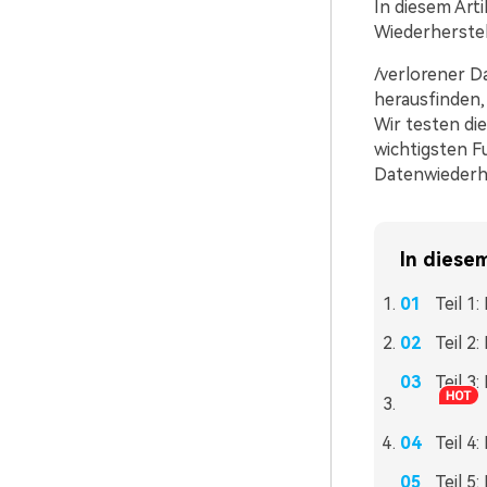
In diesem Arti
Wiederherstel
/verlorener D
herausfinden,
Wir testen di
wichtigsten F
Datenwiederhe
In diesem
Teil 1
Teil 2
Teil 3
Teil 4
Teil 5