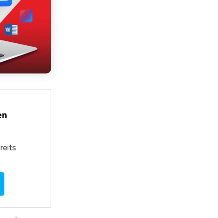
en
reits