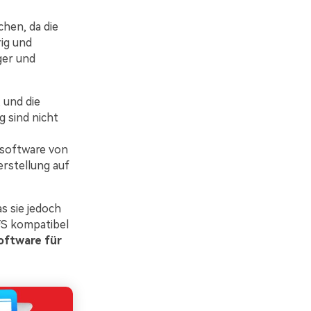
hen, da die
ig und
ger und
 und die
 sind nicht
ssoftware von
rstellung auf
s sie jedoch
FS kompatibel
oftware für