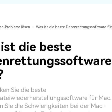
Wiederherstellung
Wiederherstellung
Alle Produkte ansehen
ZIP-
PPT-
Wiederherstellung
Wiederherstellung
Email-
PDF-
ac-Probleme lösen
Was ist die beste Datenrettungssoftware fü
Wiederherstellung
Wiederherstellung
ist die beste
nrettungssoftware
ALLE FUNKTIONEN ENTDECKEN
?
ken Sie die beste
ateiwiederherstellungssoftware für Mac.
 Sie die Schwierigkeiten bei der Mac-