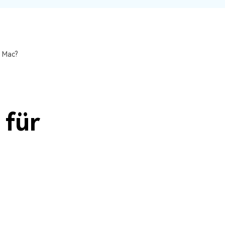
Systemwiederherstellung
wiederherstellen
Formatierte Festplatte
Wiederherstellung nach
wiederherstellen
Werkseinstellung
RAID
RAW-Festplatten-
r Mac?
Datenrettung
Werkseinstellung
Neu
 für