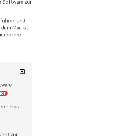
te Software zur
hführen und
 dem Mac ist.
eren ihre
ftware
ten Chips
c
erit zur