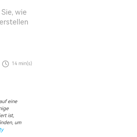
Sie, wie
erstellen
14 min(s)
auf eine
nige
rt ist,
finden, um
ty