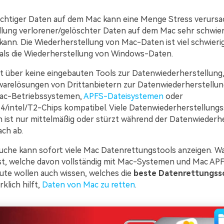
ichtiger Daten auf dem Mac kann eine Menge Stress verursac
lung verlorener/gelöschter Daten auf dem Mac sehr schwier
kann. Die Wiederherstellung von Mac-Daten ist viel schwieri
 als die Wiederherstellung von Windows-Daten.
 über keine eingebauten Tools zur Datenwiederherstellung,
arelösungen von Drittanbietern zur Datenwiederherstellung
Mac-Betriebssystemen,
APFS-Dateisystemen
oder
/intel/T2-Chips kompatibel. Viele Datenwiederherstellung
n ist nur mittelmäßig oder stürzt während der Datenwiederhe
ch ab.
uche kann sofort viele Mac Datenrettungstools anzeigen. Wa
 ist, welche davon vollständig mit Mac-Systemen und Mac AP
eute wollen auch wissen, welches die
beste Datenrettungss
rklich hilft,
Daten von Mac zu retten
.