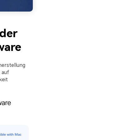
 der
ware
erstellung
 auf
keit