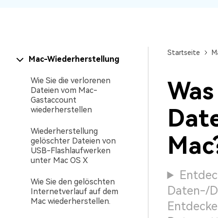
NAS-Datenrettung
Mac-Papierkorb-Wiederherstellung
Neu
Startseite
M
Mac-Wiederherstellung
Wie Sie die verlorenen
Was 
Dateien vom Mac-
Gastaccount
Date
wiederherstellen
Wiederherstellung
Mac
gelöschter Dateien von
USB-Flashlaufwerken
unter Mac OS X
Entdec
Wie Sie den gelöschten
Daten-/D
Internetverlauf auf dem
Mac wiederherstellen.
Entdecken