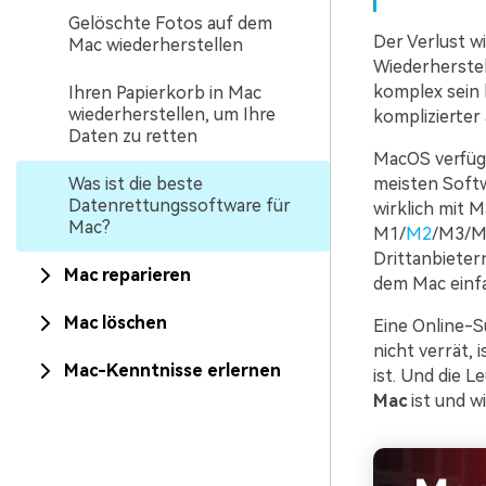
Gelöschte Fotos auf dem
Der Verlust w
Mac wiederherstellen
Wiederherstel
komplex sein 
Ihren Papierkorb in Mac
wiederherstellen, um Ihre
komplizierter
Daten zu retten
MacOS verfügt
Was ist die beste
meisten Softw
Datenrettungssoftware für
wirklich mit 
Mac?
M1/
M2
/M3/M4
Drittanbieter
Mac reparieren
dem Mac einfa
Mac löschen
Eine Online-S
nicht verrät,
Mac-Kenntnisse erlernen
ist. Und die L
Mac
ist und wi