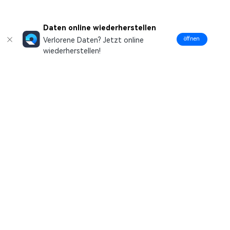
Daten online wiederherstellen
öffnen
Verlorene Daten? Jetzt online
wiederherstellen!
Hero Produkte
Wondershare
Hilfe-Center
Folg uns