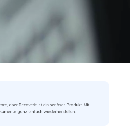
Systemwiederherstellung
wiederherstellen
Formatierte Festplatte
Wiederherstellung nach
wiederherstellen
Werkseinstellung
RAID
RAW-Festplatten-
Datenrettung
Werkseinstellung
Neu
Recoverit ist das
bes
e, aber Recoverit ist ein seriöses Produkt. Mit
genießt das Vertrau
kumente ganz einfach wiederherstellen.
herunterladen.