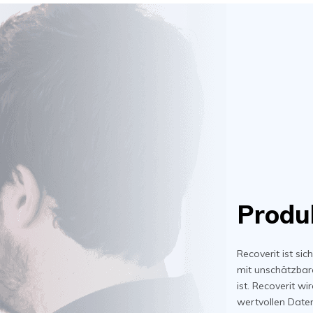
Produ
Recoverit ist si
mit unschätzbar
ist. Recoverit w
wertvollen Date