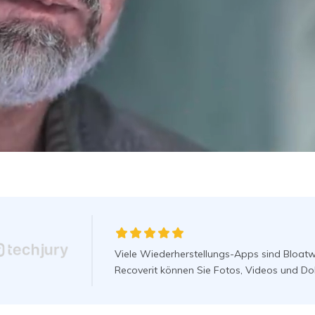
Wiederherstellung
Wiederherstellung
Alle Produkte ansehen
ZIP-
PPT-
Wiederherstellung
Wiederherstellung
Email-
PDF-
Wiederherstellung
Wiederherstellung
ALLE FUNKTIONEN ENTDECKEN
tenwiederherstellung,
Viele Wiederherstellungs-Apps sind Bloatwar
ern vertrauen.
Recoverit können Sie Fotos, Videos und Do