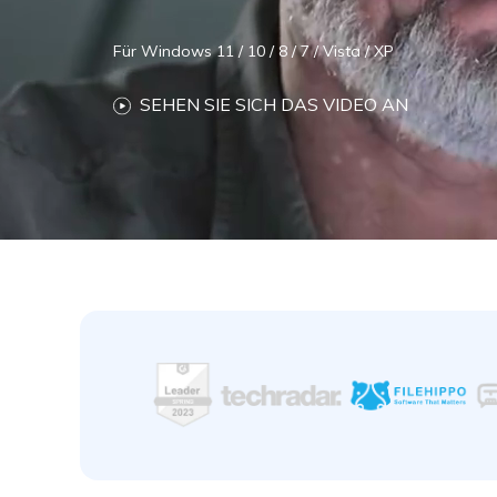
NAS-Datenrettung
Für Windows 11 / 10 / 8 / 7 / Vista / XP
Mac-Papierkorb-Wiederherstellung
Neu
SEHEN SIE SICH DAS VIDEO AN
e
Recoverit ist ein Flaggschiff-Produkt von Wondershare für die Da
das äußerst benutzerfreundlich ist und dem Millionen von Anwend