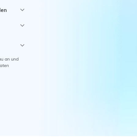
len
hau an und
Daten