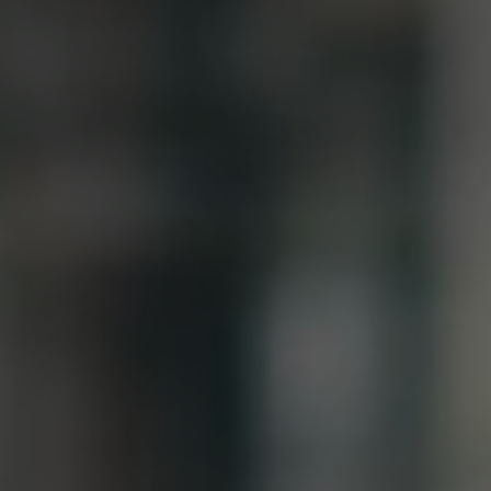
search
ALLE FUNKTIONEN ENTDECKEN
Recoverit kostenlos
Verlorene/gel?schte Daten kostenlos
wiederherstellen
Kostenlos Testen
Weitere Produkte
Repairit - Datenreparatur
UBackit - Datensicherung