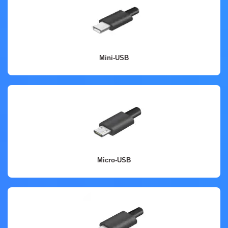
USB-B-Anschlüsse sind weniger verbreitet als USB-A-Anschlüsse und befinden
sich in der Regel an Druckern, Scannern und größeren Geräten.
Mini-USB
Mini-USB
Die Mini-USB-Anschlüsse sind kleiner als die USB-A- und USB-B-Anschlüsse. Sie
wurden in der Vergangenheit häufig für Geräte wie Digitalkameras, MP3-Player
und ältere Smartphones verwendet.
Micro-USB
Micro-USB
Die Mini-USB-Anschlüsse sind kleiner als die USB-A- und USB-B-Anschlüsse. Sie
wurden in der Vergangenheit häufig für Geräte wie Digitalkameras, MP3-Player
und ältere Smartphones verwendet.