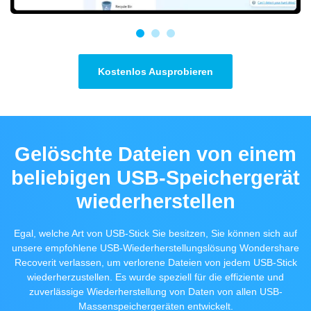
Kostenlos Ausprobieren
Gelöschte Dateien von einem
beliebigen USB-Speichergerät
wiederherstellen
Egal, welche Art von USB-Stick Sie besitzen, Sie können sich auf
unsere empfohlene USB-Wiederherstellungslösung Wondershare
Recoverit verlassen, um verlorene Dateien von jedem USB-Stick
wiederherzustellen. Es wurde speziell für die effiziente und
zuverlässige Wiederherstellung von Daten von allen USB-
Massenspeichergeräten entwickelt.