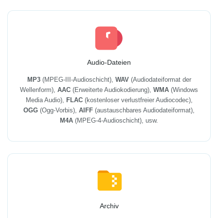
Audio-Dateien
MP3
(MPEG-III-Audioschicht),
WAV
(Audiodateiformat der
Wellenform),
AAC
(Erweiterte Audiokodierung),
WMA
(Windows
Media Audio),
FLAC
(kostenloser verlustfreier Audiocodec),
OGG
(Ogg-Vorbis),
AIFF
(austauschbares Audiodateiformat),
M4A
(MPEG-4-Audioschicht), usw.
Archiv