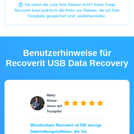
Sie sehen die Liste Ihrer Dateien nicht? Keine Sorge,
Recoverit kann praktisch alle Arten von Dateien, die auf Ihrer
Festplatte gespeichert sind, wiederherstellen.
Benutzerhinweise für
Recoverit USB Data Recovery
Marty
Alvear-
Jasso auf
Trustpilot
Wondershare Recoverit ist DIE einzige
Datenrettungssoftware, die Sie