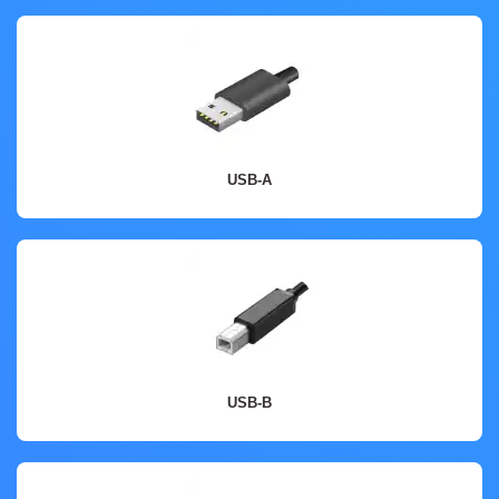
USB-A
USB-A
USB-A ist der gängigste und erkennbarste Typ von USB-Steckern. Er wird in der
Regel zum Anschluss von Peripheriegeräten wie Tastaturen, Mäusen, Druckern
und Flash-Laufwerken verwendet.
USB-B
USB-B