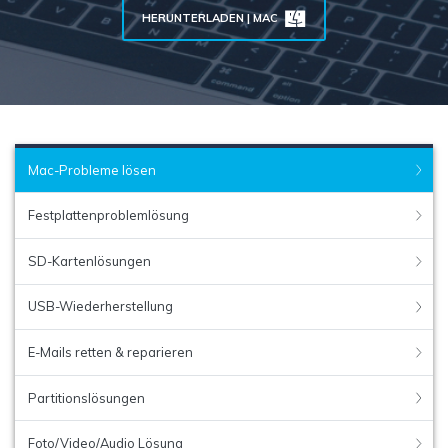
search
HERUNTERLADEN | MAC
ALLE FUNKTIONEN ENTDECKEN
Recoverit kostenlos
Verlorene/gel?schte Daten kostenlos
wiederherstellen
Mac-Probleme lösen
Kostenlos Testen
Festplattenproblemlösung
SD-Kartenlösungen
Weitere Produkte
USB-Wiederherstellung
Repairit - Datenreparatur
UBackit - Datensicherung
E-Mails retten & reparieren
Partitionslösungen
Foto/Video/Audio Lösung