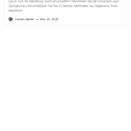
Lässt sich Ihr MacBook nicht einschalten? Verstehen Sie die Ursachen und
Symptome und entdecken Sie die 11 besten Methoden zur Reparatur Ihres
MacBook.
Classen Becker
•
May 26, 2026