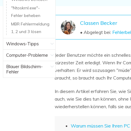
NAS-Datenrettung
"Ntoskrnl.exe"-
Mac-Papierkorb-Wiederherstellung
Fehler beheben
Neu
Classen Becker
MBR Fehlermeldung
1, 2 und 3 lösen
• Abgelegt bei:
Fehlerb
Windows-Tipps
Jeder Benutzer möchte ein schnelle
Computer-Probleme
kürzester Zeit erledigt. Wenn Ihr Co
Blauer Bildschirm-
verhalten: Er wird sozusagen "müde
Fehler
braucht, so braucht auch Ihr Comput
In diesem Artikel erfahren Sie, wie S
auch, wie Sie dies tun können, ohne 
wiederherstellen können, falls sie a
Warum müssen Sie Ihren PC a