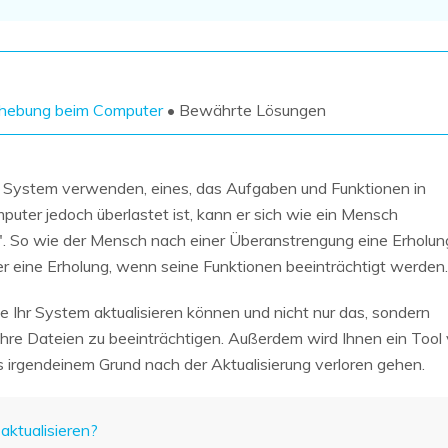
Wiederherstellung
Wiederherstellung
Alle Produkte ansehen
ZIP-
PPT-
Wiederherstellung
Wiederherstellung
Email-
PDF-
ehebung beim Computer
• Bewährte Lösungen
Wiederherstellung
Wiederherstellung
s System verwenden, eines, das Aufgaben und Funktionen in
mputer jedoch überlastet ist, kann er sich wie ein Mensch
". So wie der Mensch nach einer Überanstrengung eine Erholun
ALLE FUNKTIONEN ENTDECKEN
er eine Erholung, wenn seine Funktionen beeinträchtigt werden.
ie Ihr System aktualisieren können und nicht nur das, sondern
Ihre Dateien zu beeinträchtigen. Außerdem wird Ihnen ein Tool v
us irgendeinem Grund nach der Aktualisierung verloren gehen.
ktualisieren?