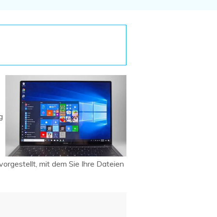
Systemwiederherstellung
wiederherstellen
Formatierte Festplatte
Wiederherstellung nach
wiederherstellen
Werkseinstellung
RAID
RAW-Festplatten-
Datenrettung
Werkseinstellung
Neu
g
orgestellt, mit dem Sie Ihre Dateien