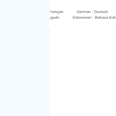
ian - Italiano
French - Français
German - Deutsch
體中文
Portuguese - Português
Indonesian - Bahasa Ind