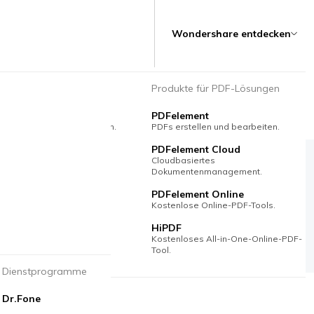
Wondershare entdecken
mm- & Grafikprodukte
Produkte für PDF-Lösungen
Max
PDFelement
s Erstellen von Diagrammen.
PDFs erstellen und bearbeiten.
ind
PDFelement Cloud
atives Mindmapping.
Cloudbasiertes
Dokumentenmanagement.
PDFelement Online
Kostenlose Online-PDF-Tools.
HiPDF
Kostenloses All-in-One-Online-PDF-
Tool.
Dienstprogramme
Dr.Fone