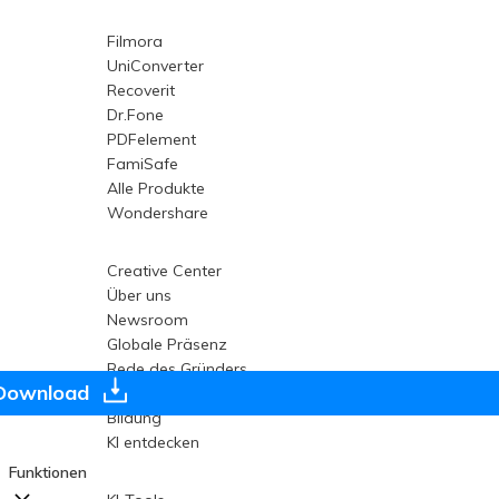
Filmora
UniConverter
Recoverit
Dr.Fone
PDFelement
FamiSafe
Alle Produkte
Wondershare
Creative Center
Über uns
Newsroom
Globale Präsenz
Rede des Gründers
 Download
 Download
Karriere
Bildung
KI entdecken
Funktionen