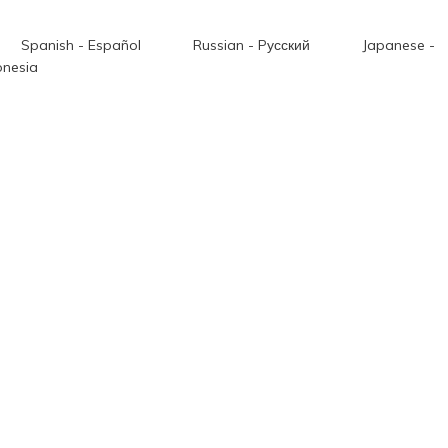
Spanish - Español
Russian - Pусский
Japanese -
onesia