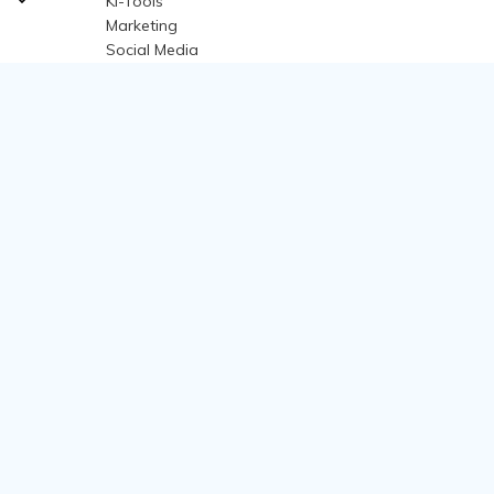
KI-Tools
Marketing
Social Media
Bildung
Business
Hilfe-Center
Kontakt
Video Community
Support-Center
Konto
Unsere AGB
Datenschutzerklärung
Impressum
Cookie-Einstellungen
Copyright © 2026
Wondershare. Alle Rechte vorbehalten.
Sprache