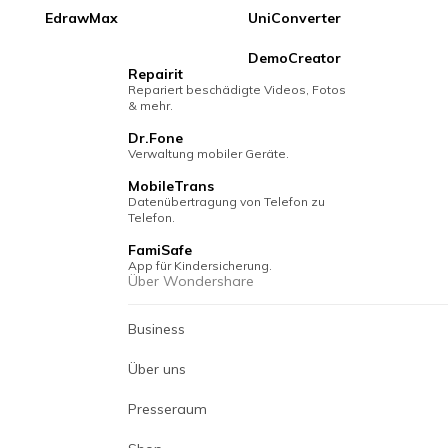
Recoverit
EdrawMax
UniConverter
Wiederherstellung verlorener
Dateien.
DemoCreator
Repairit
Repariert beschädigte Videos, Fotos
& mehr.
Dr.Fone
Verwaltung mobiler Geräte.
MobileTrans
Datenübertragung von Telefon zu
Telefon.
FamiSafe
App für Kindersicherung.
Über Wondershare
Business
Über uns
Presseraum