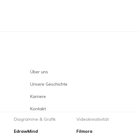
KI-gestützte digitale Kreativität
Produkte für Videokreativität
Diagra
Filmora
Edraw
Komplettes Tool für die
Einfache
Videobearbeitung.
EdrawM
UniConverter
Kollabor
Über uns
Medienkonvertierung in hoher
Geschwindigkeit.
Unsere Geschichte
Media.io
KI-Generator für Videos, Bilder und
Karriere
Musik.
Kontakt
Dienstprogramme
Diagramme & Grafik
Videokreativität
Utility-Produkte
EdrawMind
Filmora