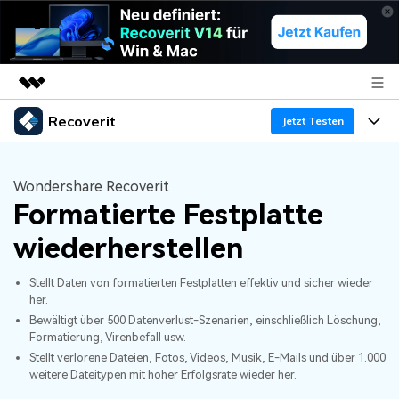
Recoverit
Top-Produkte
Jetzt Testen
KI-gestützte digitale Kreativität
Produkte
Business
Dienstprogramme
Wondershare Recoverit
Überblick
Formatierte Festplatte
Funktionen
Über uns
Lösungen
Recoverit für Windows
KI
wiederherstellen
Wiederherstellung von Laufwerken
Ressourcen
Presseraum
Ein führendes Tool zur Datenrettung für Windows
Stellt Daten von formatierten Festplatten effektiv und sicher wieder
Kostenlos Testen
Gel?schte Medien wiederherstellen
Shop
Warum Recoverit
her.
Bewältigt über 500 Datenverlust-Szenarien, einschließlich Löschung,
Formatierung, Virenbefall usw.
Experte für Datenrettung
Support
Guide
Exklusive Wiederherstellungsl?sungen
Neu
Stellt verlorene Dateien, Fotos, Videos, Musik, E-Mails und über 1.000
weitere Dateitypen mit hoher Erfolgsrate wieder her.
Recoverit für Mac
KI
Kundengeschichten
Dokumente wiederherstellen