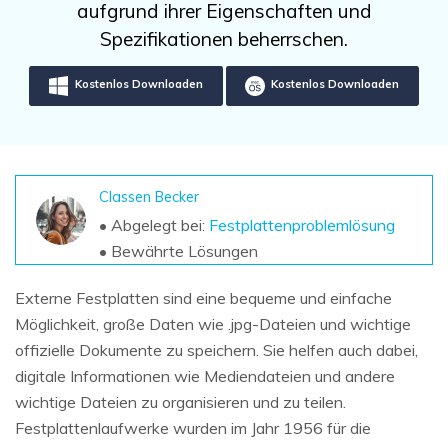
DOWNLOAD
Sign In
aufgrund ihrer Eigenschaften und
Unbegrenzte Daten vom Mac-System
wiederherstellen
Spezifikationen beherrschen.
Aktuelles Thema
Datenverlust-Szenarien
Kostenlos Testen
search
Kostenlos Downloaden
Kostenlos Downloaden
ALLE FUNKTIONEN ENTDECKEN
Recoverit kostenlos
Verlorene/gel?schte Daten kostenlos
Classen Becker
wiederherstellen
• Abgelegt bei:
Festplattenproblemlösung
• Bewährte Lösungen
Kostenlos Testen
Externe Festplatten sind eine bequeme und einfache
Möglichkeit, große Daten wie .jpg-Dateien und wichtige
offizielle Dokumente zu speichern. Sie helfen auch dabei,
Weitere Produkte
digitale Informationen wie Mediendateien und andere
Repairit - Datenreparatur
wichtige Dateien zu organisieren und zu teilen.
UBackit - Datensicherung
Festplattenlaufwerke wurden im Jahr 1956 für die