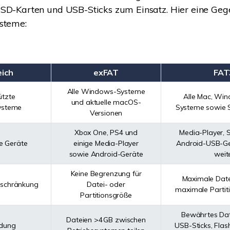
 SD-Karten und USB-Sticks zum Einsatz. Hier eine Geg
steme:
eich
exFAT
FAT
Alle Windows-Systeme
ützte
Alle Mac, Win
und aktuelle macOS-
systeme
Systeme sowie 
Versionen
Xbox One, PS4 und
Media-Player, S
e Geräte
einige Media-Player
Android-USB-Ger
sowie Android-Geräte
weit
Keine Begrenzung für
Maximale Date
eschränkung
Datei- oder
maximale Partit
Partitionsgröße
Bewährtes Dat
Dateien >4 GB zwischen
dung
USB-Sticks, Flas