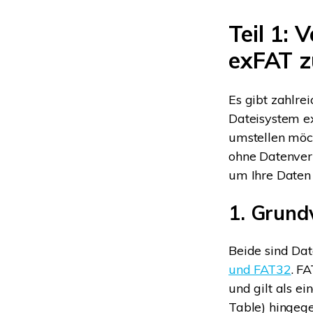
Teil 1:
exFAT z
Es gibt zahlre
Dateisystem e
umstellen möch
ohne Datenverl
um Ihre Daten
1. Grund
Beide sind Dat
und FAT32
. F
und gilt als e
Table) hingeg