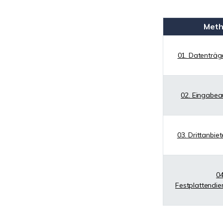
Met
01. Datenträg
02. Eingabea
03. Drittanbie
04
Festplattendi