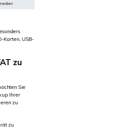
medien
besonders
SD-Karten, USB-
FAT zu
öchten Sie
up Ihrer
ieren zu
rät zu