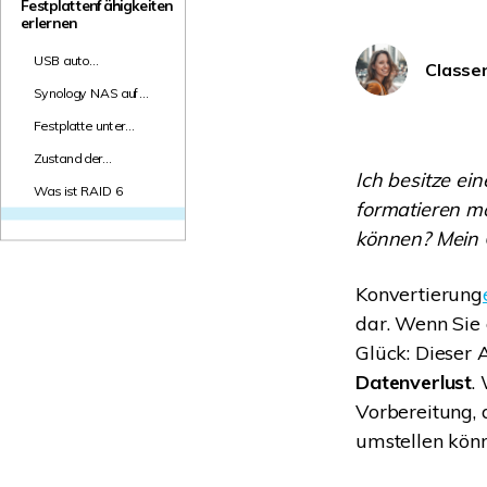
Festplattenfähigkeiten
NAS-Datenrettung
erlernen
Mac-Papierkorb-Wiederherstellung
Neu
USB auto
Classe
synchronisieren
Synology NAS auf
Festplatte sichern
Festplatte unter
Windows 11 klonen
Zustand der
Ich besitze ei
Festplatte prüfen
Was ist RAID 6
formatieren mö
können? Mein G
Konvertierung
dar. Wenn Sie
Glück: Dieser 
Datenverlust
.
Vorbereitung, 
umstellen könn