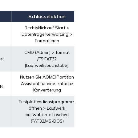
Schlüsselaktion
Rechtsklick auf Start >
Datenträgerverwaltung >
.
Formatieren
CMD (Admin) > format
e;
/FS:FAT32
[Laufwerksbuchstabe]:
Nutzen Sie AOMEI Partition
Assistant für eine einfache
B.
Konvertierung
Festplattendienstprogramm
öffnen > Laufwerk
auswählen > Löschen
(FAT32/MS-DOS)