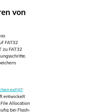
ren von
das
auf FAT32
AT zu FAT32
ungsschritte,
eichern.
schen exFAT
t entwickelt
File Allocation
fig bei Flash-