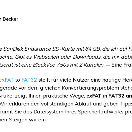
Wiederherstellung
Wiederherstellung
Alle Produkte ansehen
ZIP-
PPT-
n Becker
Wiederherstellung
Wiederherstellung
Email-
PDF-
Wiederherstellung
Wiederherstellung
ne SanDisk Endurance SD-Karte mit 64 GB, die ich auf 
chte. Gibt es Webseiten oder Downloads, die mir dabe
erät ist eine BlackVue 750s mit 2 Kanälen.
-- Eine Fr
ALLE FUNKTIONEN ENTDECKEN
exFAT
to
FAT32
stellt für viele Nutzer eine häufige H
 gerade vor dem gleichen Konvertierungsproblem stehe
Artikel zeigt Ihnen praktische Wege,
exFAT in FAT32 ä
 Wir erklären den vollständigen Ablauf und geben Tipp
damit Sie das Dateisystem Ihres Speicherlaufwerks pr
en. Steigen wir ein.