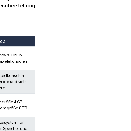
enüberstellung
32
dows, Linux-
Spielekonsolen
pielkonsolen,
äte und viele
ere
igröße 4 GB,
ionsgröße 8 TB
eisystem für
h-Speicher und