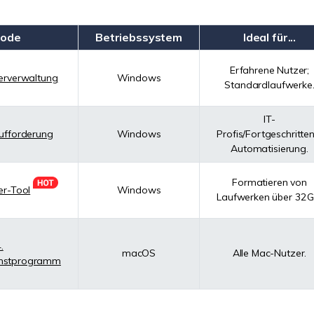
hode
Betriebssystem
Ideal für...
Erfahrene Nutzer;
erverwaltung
Windows
Standardlaufwerke
IT-
ufforderung
Windows
Profis/Fortgeschritten
Automatisierung.
Formatieren von
ter-Tool
Windows
Laufwerken über 32 G
.
macOS
Alle Mac-Nutzer.
enstprogramm