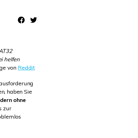
Systemwiederherstellung
wiederherstellen
Formatierte Festplatte
Wiederherstellung nach
wiederherstellen
Werkseinstellung
RAID
RAW-Festplatten-
Datenrettung
Werkseinstellung
Neu
FAT32
i helfen
age von
Reddit
erausforderung
n, haben Sie
ndern ohne
s zur
oblemlos