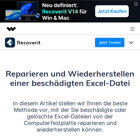
Recoverit
Top-Produkte
Jetzt Testen
KI-gestützte digitale Kreativität
Produkte
Business
Dienstprogramme
Überblick
Reparieren und Wiederherstellen
Funktionen
Über uns
Lösungen
Recoverit für Windows
einer beschädigten Excel-Datei
KI
Wiederherstellung von Laufwerken
Ressourcen
Presseraum
Ein führendes Tool zur Datenrettung für Windows
In diesem Artikel stellen wir Ihnen die beste
Kostenlos Testen
Gel?schte Medien wiederherstellen
Shop
Warum Recoverit
Methode vor, mit der Sie beschädigte oder
gelöschte Excel-Dateien von der
Experte für Datenrettung
Support
Guide
Exklusive Wiederherstellungsl?sungen
Computerfestplatte reparieren und
Neu
wiederherstellen können.
Recoverit für Mac
KI
Kundengeschichten
Dokumente wiederherstellen