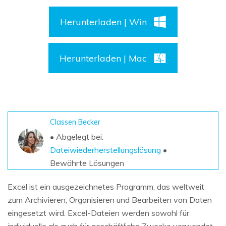
DOWNLOAD
Sign In
Unbegrenzte Daten vom Mac-System
wiederherstellen
Herunterladen | Win
Aktuelles Thema
Datenverlust-Szenarien
Kostenlos Testen
search
Herunterladen | Mac
ALLE FUNKTIONEN ENTDECKEN
Recoverit kostenlos
Verlorene/gel?schte Daten kostenlos
wiederherstellen
Classen Becker
Kostenlos Testen
• Abgelegt bei:
Dateiwiederherstellungslösung
•
Bewährte Lösungen
Weitere Produkte
Excel ist ein ausgezeichnetes Programm, das weltweit
Repairit - Datenreparatur
zum Archivieren, Organisieren und Bearbeiten von Daten
UBackit - Datensicherung
eingesetzt wird. Excel-Dateien werden sowohl für
individuelle als auch für geschäftliche Zwecke verwendet.