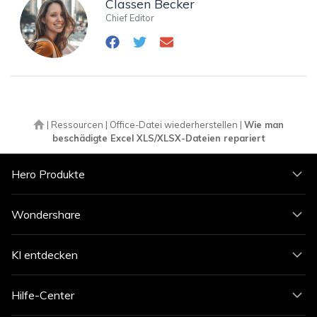
Classen Becker
Chief Editor
|
Ressourcen
|
Office-Datei wiederherstellen
|
Wie man
beschädigte Excel XLS/XLSX-Dateien repariert
Hero Produkte
Wondershare
KI entdecken
Hilfe-Center