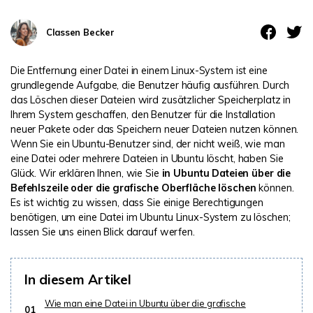
DOWNLOAD
Sign In
Unbegrenzte Daten vom Mac-System
wiederherstellen
Aktuelles Thema
Classen Becker
Datenverlust-Szenarien
Kostenlos Testen
search
Die Entfernung einer Datei in einem Linux-System ist eine
ALLE FUNKTIONEN ENTDECKEN
grundlegende Aufgabe, die Benutzer häufig ausführen. Durch
das Löschen dieser Dateien wird zusätzlicher Speicherplatz in
Recoverit kostenlos
Ihrem System geschaffen, den Benutzer für die Installation
neuer Pakete oder das Speichern neuer Dateien nutzen können.
Verlorene/gel?schte Daten kostenlos
Wenn Sie ein Ubuntu-Benutzer sind, der nicht weiß, wie man
wiederherstellen
eine Datei oder mehrere Dateien in Ubuntu löscht, haben Sie
Glück. Wir erklären Ihnen, wie Sie
in Ubuntu Dateien über die
Kostenlos Testen
Befehlszeile oder die grafische Oberfläche löschen
können.
Es ist wichtig zu wissen, dass Sie einige Berechtigungen
benötigen, um eine Datei im Ubuntu Linux-System zu löschen;
lassen Sie uns einen Blick darauf werfen.
Weitere Produkte
Repairit - Datenreparatur
In diesem Artikel
UBackit - Datensicherung
Wie man eine Datei in Ubuntu über die grafische
01