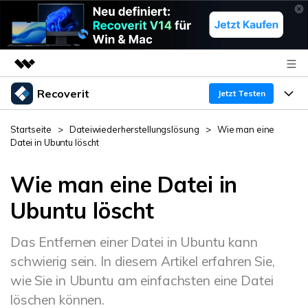
Recoverit
Top-Produkte
Jetzt Testen
KI-gestützte digitale Kreativität
Produkte
Business
Startseite
>
Dateiwiederherstellungslösung
>
Wie man eine
Dienstprogramme
Datei in Ubuntu löscht
Überblick
Funktionen
Über uns
Lösungen
Recoverit für Windows
Wie man eine Datei in
KI
Wiederherstellung von Laufwerken
Ressourcen
Presseraum
Ein führendes Tool zur Datenrettung für Windows
Ubuntu löscht
Kostenlos Testen
Gel?schte Medien wiederherstellen
Shop
Warum Recoverit
Das Entfernen einer Datei in Ubuntu kann
schwierig sein. In diesem Artikel erfahren Sie,
Experte für Datenrettung
Support
Guide
Exklusive Wiederherstellungsl?sungen
Neu
wie Sie in Ubuntu am einfachsten eine Datei
Recoverit für Mac
KI
löschen können.
Kundengeschichten
Dokumente wiederherstellen