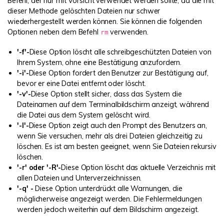
Befehl, der nur mit Vorsicht verwendet werden sollte, da die mit
dieser Methode gelöschten Dateien nur schwer
wiederhergestellt werden können. Sie können die folgenden
Optionen neben dem Befehl
verwenden.
rm
'-f'-
Diese Option löscht alle schreibgeschützten Dateien von
Ihrem System, ohne eine Bestätigung anzufordern.
'-i'-
Diese Option fordert den Benutzer zur Bestätigung auf,
bevor er eine Datei entfernt oder löscht.
'-v'-
Diese Option stellt sicher, dass das System die
Dateinamen auf dem Terminalbildschirm anzeigt, während
die Datei aus dem System gelöscht wird.
'-I'-
Diese Option zeigt auch den Prompt des Benutzers an,
wenn Sie versuchen, mehr als drei Dateien gleichzeitig zu
löschen. Es ist am besten geeignet, wenn Sie Dateien rekursiv
löschen.
'-r' oder '-R'-
Diese Option löscht das aktuelle Verzeichnis mit
allen Dateien und Unterverzeichnissen.
'-q' -
Diese Option unterdrückt alle Warnungen, die
möglicherweise angezeigt werden. Die Fehlermeldungen
werden jedoch weiterhin auf dem Bildschirm angezeigt.