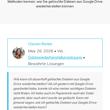
DOWNLOAD
Sign In
Methoden kennen, wie Sie gelöschte Dateien aus Google Drive
Unbegrenzte Daten vom Mac-System
wiederherstellen können.
wiederherstellen
Aktuelles Thema
Datenverlust-Szenarien
Kostenlos Testen
search
ALLE FUNKTIONEN ENTDECKEN
Recoverit kostenlos
Classen Becker
Verlorene/gel?schte Daten kostenlos
May 26, 2026 • Via :
wiederherstellen
Dateiwiederherstellungslösung
•
Kostenlos Testen
Bewährte Lösungen
Wie kann ich dauerhaft gelöschte Dateien aus Google
Drive wiederherstellen? Als ich gestern mit Google Drive
Weitere Produkte
gearbeitet habe, konnte ich eine meiner wichtigen Dateien
nicht finden. Ich habe auch im Papierkorb nach der Datei
Repairit - Datenreparatur
gesucht, aber auch dort wurde sie gelöscht. Kann mir
UBackit - Datensicherung
jemand sagen, wie ich gelöschte Dateien aus Google Drive
wiederherstellen kann?