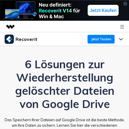
Recoverit
Top-Produkte
Jetzt Testen
KI-gestützte digitale Kreativität
Produkte
Business
Dienstprogramme
6 Lösungen zur
Überblick
Funktionen
Über uns
Wiederherstellung
Lösungen
Recoverit für Windows
KI
Wiederherstellung von Laufwerken
Ressourcen
Presseraum
Ein führendes Tool zur Datenrettung für Windows
gelöschter Dateien
Kostenlos Testen
Gel?schte Medien wiederherstellen
Shop
Warum Recoverit
von Google Drive
Experte für Datenrettung
Support
Guide
Exklusive Wiederherstellungsl?sungen
Neu
Das Speichern Ihrer Dateien auf Google Drive ist die beste Methode,
Recoverit für Mac
KI
um Ihre Daten zu sichern. Lernen Sie hier die verschiedenen
Kundengeschichten
Dokumente wiederherstellen