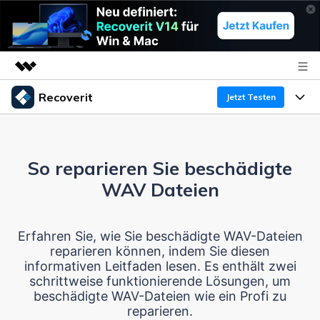
Recoverit
Top-Produkte
Jetzt Testen
KI-gestützte digitale Kreativität
Produkte
Business
Dienstprogramme
Überblick
So reparieren Sie beschädigte
Funktionen
Über uns
Lösungen
Recoverit für Windows
WAV Dateien
KI
Wiederherstellung von Laufwerken
Ressourcen
Presseraum
Ein führendes Tool zur Datenrettung für Windows
Erfahren Sie, wie Sie beschädigte WAV-Dateien
Kostenlos Testen
Gel?schte Medien wiederherstellen
Shop
Warum Recoverit
reparieren können, indem Sie diesen
informativen Leitfaden lesen. Es enthält zwei
Experte für Datenrettung
Support
Guide
Exklusive Wiederherstellungsl?sungen
schrittweise funktionierende Lösungen, um
Neu
beschädigte WAV-Dateien wie ein Profi zu
Recoverit für Mac
KI
reparieren.
Kundengeschichten
Dokumente wiederherstellen