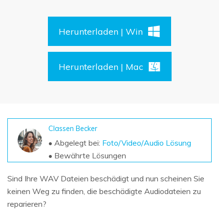
DOWNLOAD
Sign In
Unbegrenzte Daten vom Mac-System
wiederherstellen
Aktuelles Thema
Datenverlust-Szenarien
Herunterladen | Win
Kostenlos Testen
search
ALLE FUNKTIONEN ENTDECKEN
Herunterladen | Mac
Recoverit kostenlos
Verlorene/gel?schte Daten kostenlos
wiederherstellen
Kostenlos Testen
Classen Becker
• Abgelegt bei:
Foto/Video/Audio Lösung
• Bewährte Lösungen
Weitere Produkte
Sind Ihre WAV Dateien beschädigt und nun scheinen Sie
Repairit - Datenreparatur
keinen Weg zu finden, die beschädigte Audiodateien zu
UBackit - Datensicherung
reparieren?