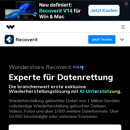
Recoverit
Top-Produkte
Jetzt Testen
KI-gestützte digitale Kreativität
Produkte
Business
Dienstprogramme
Überblick
Wondershare Recoverit
V14.0
Funktionen
Über uns
Lösungen
Recoverit für Windows
Experte für Datenrettung
KI
Wiederherstellung von Laufwerken
Ressourcen
Presseraum
Ein führendes Tool zur Datenrettung für Windows
Die branchenweit erste exklusive
Wiederherstellungslösung mit
KI-Unterstützung
.
Kostenlos Testen
Gel?schte Medien wiederherstellen
Shop
Warum Recoverit
Wiederherstellung gelöschter Daten von 1 Million Geräten,
vollständige Wiederherstellung gelöschter Dateien,
Videos, Fotos und über 1000 weitere Dateiformate. Über
Experte für Datenrettung
Support
Guide
Exklusive Wiederherstellungsl?sungen
Neu
10.000 beschädigte oder verlorene Szenarien.
Recoverit für Mac
KI
Kundengeschichten
Dokumente wiederherstellen