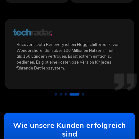
Mit Recoverit ist es möglich, gelöschte Dateien vom Mac
wiederherzustellen. Es verfügt über eine neu gestaltete
Benutzeroberfläche, die den Prozess zur
Wiederherstellung gelöschter Daten vom Mac
vereinfacht – Sie müssen Ihr System nun nur noch einmal
scannen, um Ihre Dateien zu finden. Das Scannen ist viel
schneller und die Vorschaubereiche sind größer.
Wie unsere Kunden erfolgreich
sind