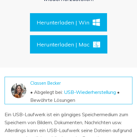
DOWNLOAD
Sign In
Unbegrenzte Daten vom Mac-System
wiederherstellen
Aktuelles Thema
Datenverlust-Szenarien
Kostenlos Testen
Herunterladen | Win
search
ALLE FUNKTIONEN ENTDECKEN
Herunterladen | Mac
Recoverit kostenlos
Verlorene/gel?schte Daten kostenlos
wiederherstellen
Kostenlos Testen
Classen Becker
• Abgelegt bei:
USB-Wiederherstellung
•
Bewährte Lösungen
Weitere Produkte
Ein USB-Laufwerk ist ein gängiges Speichermedium zum
Repairit - Datenreparatur
Speichern von Bildern, Dokumenten, Nachrichten usw.
UBackit - Datensicherung
Allerdings kann ein USB-Laufwerk seine Dateien aufgrund