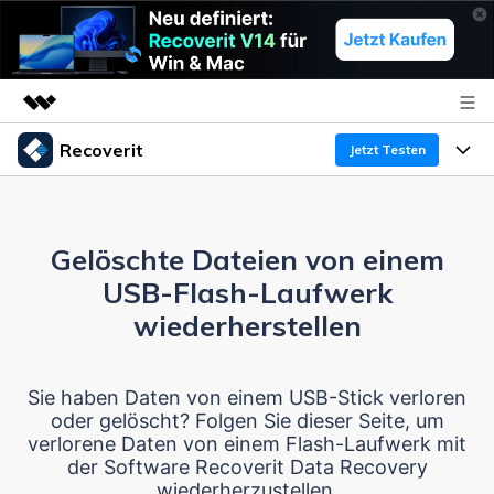
Recoverit
Top-Produkte
Jetzt Testen
KI-gestützte digitale Kreativität
Produkte
Business
Dienstprogramme
Überblick
Gelöschte Dateien von einem
Funktionen
Über uns
Lösungen
Recoverit für Windows
USB-Flash-Laufwerk
KI
Wiederherstellung von Laufwerken
Ressourcen
Presseraum
Ein führendes Tool zur Datenrettung für Windows
wiederherstellen
Kostenlos Testen
Gel?schte Medien wiederherstellen
Shop
Warum Recoverit
Sie haben Daten von einem USB-Stick verloren
oder gelöscht? Folgen Sie dieser Seite, um
Experte für Datenrettung
Support
Guide
Exklusive Wiederherstellungsl?sungen
Neu
verlorene Daten von einem Flash-Laufwerk mit
der Software Recoverit Data Recovery
Recoverit für Mac
KI
Kundengeschichten
wiederherzustellen.
Dokumente wiederherstellen