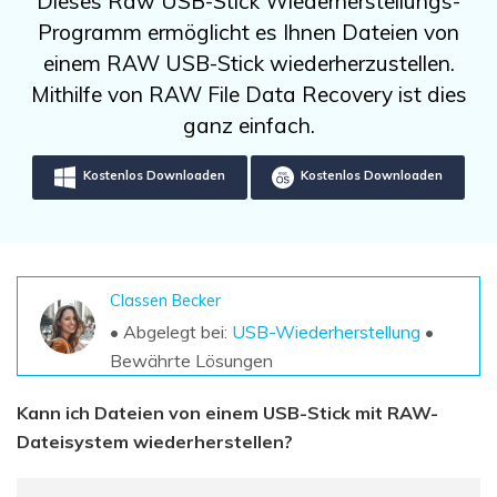
Dieses Raw USB-Stick Wiederherstellungs-
DOWNLOAD
Sign In
Unbegrenzte Daten vom Mac-System
Programm ermöglicht es Ihnen Dateien von
wiederherstellen
Aktuelles Thema
Datenverlust-Szenarien
einem RAW USB-Stick wiederherzustellen.
Kostenlos Testen
search
Mithilfe von RAW File Data Recovery ist dies
ganz einfach.
ALLE FUNKTIONEN ENTDECKEN
Kostenlos Downloaden
Kostenlos Downloaden
Recoverit kostenlos
Verlorene/gel?schte Daten kostenlos
wiederherstellen
Kostenlos Testen
Classen Becker
• Abgelegt bei:
USB-Wiederherstellung
•
Bewährte Lösungen
Weitere Produkte
Kann ich Dateien von einem USB-Stick mit RAW-
Repairit - Datenreparatur
Dateisystem wiederherstellen?
UBackit - Datensicherung