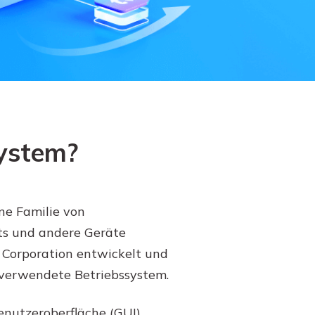
Systemwiederherstellung
wiederherstellen
Formatierte Festplatte
Wiederherstellung nach
wiederherstellen
Werkseinstellung
RAID
RAW-Festplatten-
Datenrettung
Werkseinstellung
Neu
ystem?
ne Familie von
ets und andere Geräte
t Corporation entwickelt und
 verwendete Betriebssystem.
nutzeroberfläche (GUI),