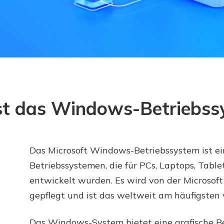
Wiederherstellung
Wiederherstellung
Alle Produkte ansehen
ZIP-
PPT-
Wiederherstellung
Wiederherstellung
Email-
PDF-
Wiederherstellung
Wiederherstellung
st das Windows-Betriebss
ALLE FUNKTIONEN ENTDECKEN
Das Microsoft Windows-Betriebssystem ist ei
Betriebssystemen, die für PCs, Laptops, Tabl
entwickelt wurden. Es wird von der Microsof
gepflegt und ist das weltweit am häufigsten
Das Windows-System bietet eine grafische Be