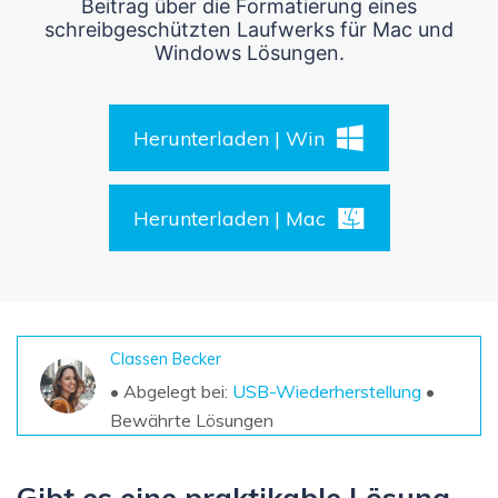
DOWNLOAD
Sign In
Beitrag über die Formatierung eines
Unbegrenzte Daten vom Mac-System
schreibgeschützten Laufwerks für Mac und
wiederherstellen
Aktuelles Thema
Windows Lösungen.
Datenverlust-Szenarien
Kostenlos Testen
search
ALLE FUNKTIONEN ENTDECKEN
Herunterladen | Win
Recoverit kostenlos
Herunterladen | Mac
Verlorene/gel?schte Daten kostenlos
wiederherstellen
Kostenlos Testen
Classen Becker
• Abgelegt bei:
USB-Wiederherstellung
•
Weitere Produkte
Bewährte Lösungen
Repairit - Datenreparatur
UBackit - Datensicherung
Gibt es eine praktikable Lösung,