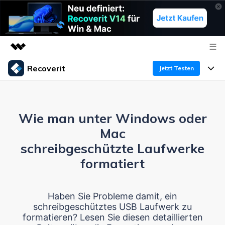
Recoverit
Top-Produkte
Jetzt Testen
KI-gestützte digitale Kreativität
Produkte
Business
Dienstprogramme
Überblick
Wie man unter Windows oder
Funktionen
Über uns
Lösungen
Recoverit für Windows
Mac
KI
Wiederherstellung von Laufwerken
Ressourcen
Presseraum
Ein führendes Tool zur Datenrettung für Windows
schreibgeschützte Laufwerke
formatiert
Kostenlos Testen
Gel?schte Medien wiederherstellen
Shop
Warum Recoverit
Experte für Datenrettung
Support
Guide
Haben Sie Probleme damit, ein
Exklusive Wiederherstellungsl?sungen
Neu
schreibgeschütztes USB Laufwerk zu
Recoverit für Mac
KI
formatieren? Lesen Sie diesen detaillierten
Kundengeschichten
Dokumente wiederherstellen