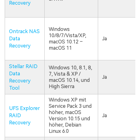
Recovery
Windows
Ontrack NAS
10/8/7/Vista/XP,
Data
Ja
macOS 10.12 –
Recovery
macOS 11
Stellar RAID
Windows 10, 8.1, 8,
Data
7, Vista & XP /
Ja
macOS 10.14, und
Recovery
High Sierra
Tool
Windows XP mit
Service Pack 3 und
UFS Explorer
höher, macOS
RAID
Ja
Version 10.15 und
Recovery
höher, Debian
Linux 6.0