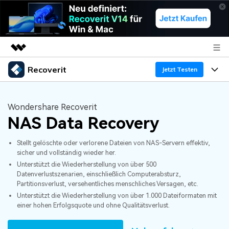
Recoverit
Top-Produkte
Jetzt Testen
KI-gestützte digitale Kreativität
Produkte
Business
Dienstprogramme
Wondershare Recoverit
Überblick
NAS Data Recovery
Funktionen
Über uns
Lösungen
Recoverit für Windows
KI
Stellt gelöschte oder verlorene Dateien von NAS-Servern effektiv,
Wiederherstellung von Laufwerken
Ressourcen
Presseraum
Ein führendes Tool zur Datenrettung für Windows
sicher und vollständig wieder her.
Unterstützt die Wiederherstellung von über 500
Kostenlos Testen
Gel?schte Medien wiederherstellen
Shop
Warum Recoverit
Datenverlustszenarien, einschließlich Computerabsturz,
Partitionsverlust, versehentliches menschliches Versagen, etc.
Experte für Datenrettung
Unterstützt die Wiederherstellung von über 1.000 Dateiformaten mit
Support
Guide
Exklusive Wiederherstellungsl?sungen
Neu
einer hohen Erfolgsquote und ohne Qualitätsverlust.
Recoverit für Mac
KI
Kundengeschichten
Dokumente wiederherstellen