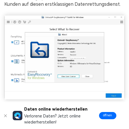
Kunden auf diesen erstklassigen Datenrettungsdienst.
Daten online wiederherstellen
Ontrack bietet maßgeschneiderte Dienste zum
öffnen
Verlorene Daten? Jetzt online
Organisieren, Entfernen, Reparieren und
wiederherstellen!
Wiederherstellen aller Inhalte. Das Datenrettungstool