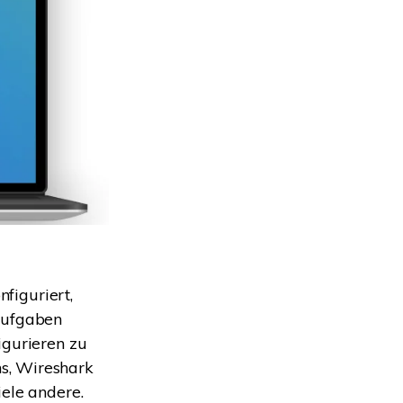
nfiguriert,
 Aufgaben
igurieren zu
s, Wireshark
iele andere.