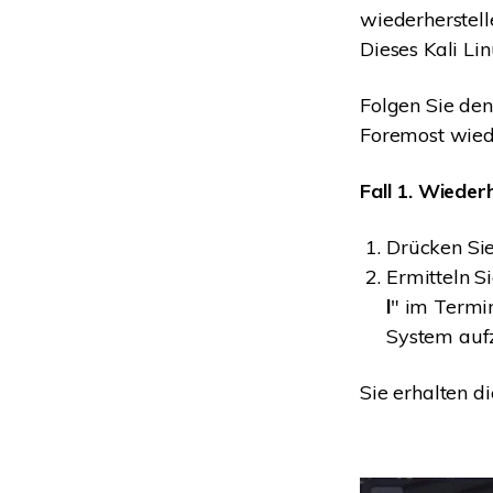
wiederherstell
Dieses Kali Li
Folgen Sie den
Foremost wiede
Fall 1. Wiede
Drücken Sie
Ermitteln S
l
" im Termi
System aufz
Sie erhalten d