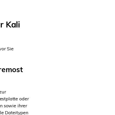
r Kali
vor Sie
oremost
zur
estplatte oder
n sowie ihrer
ele Dateitypen