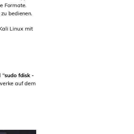
re Formate.
h zu bedienen.
Kali Linux mit
 "
sudo fdisk -
fwerke auf dem