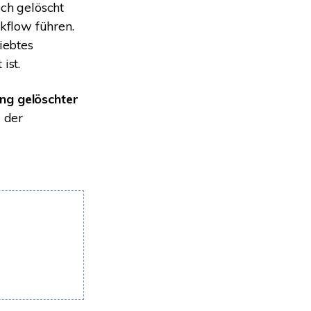
ich gelöscht
kflow führen.
liebtes
ist.
ng gelöschter
d der