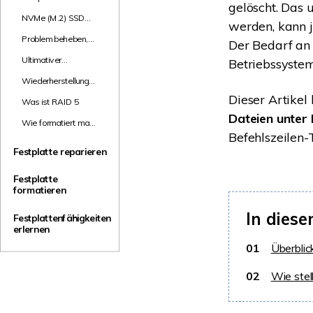
gelöscht. Das 
Controller
NVMe (M.2) SSD
werden, kann 
Datenrettung
Problem beheben,
Der Bedarf an
wenn die externe
Ultimativer
Betriebssystem
Toshiba-Festplatte
Leitfaden zur
nicht funktioniert
Wiederherstellung
Festplattenwiederherstellung:
formatierter
Dieser Artike
So stellen Sie Ihre
Was ist RAID 5
Festplatte
gelöschten Dateien
Dateien unter 
wieder her
Wie formatiert man
Befehlszeilen-T
eine externe
Festplatte für die
Festplatte reparieren
Xbox One?
Festplatte
formatieren
In diese
Festplattenfähigkeiten
erlernen
01
Überblic
02
Wie stel