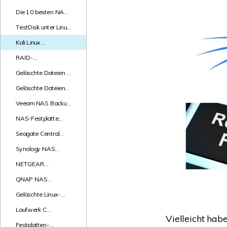
Wiederherstellungsdienste
Die 10 besten NAS-
Datenrettungstools
TestDisk unter Linux
installieren und
Kali Linux
verwenden
Datenrettung
RAID-
Wiederherstellung
Gelöschte Dateien in
mit mdadm
Ubuntu
Gelöschte Dateien
wiederherstellen
unter Linux
Veeam NAS Backup
wiederherstellen
and Recovery
NAS-Festplatte
Datenrettung
Seagate Central
NAS
Synology NAS
Datenwiederherstellung
Datenwiederherstellung
NETGEAR
ReadyNAS
QNAP NAS
Datenwiederherstellung
Datenwiederherstellung
Gelöschte Linux-
Partitionen
Laufwerk C
wiederherstellen
Vielleicht hab
Datenwiederherstellung
Festplatten-