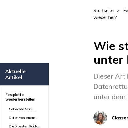
Startseite
>
Fe
wieder her?
Wie st
unter 
Aktuelle
Dieser Arti
Artikel
Datenrettu
Festplatte
unter dem 
wiederherstellen
Gelöschte Mac-
Festplatte
Classe
Daten von einem
wiederherstellen
defekten Laptop
Die 5 besten Raid-
wiederherstellen