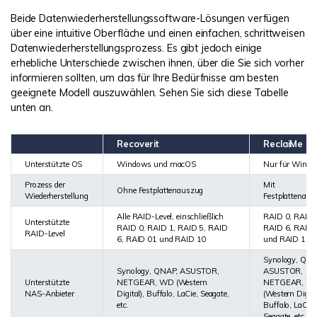
Beide Datenwiederherstellungssoftware-Lösungen verfügen
über eine intuitive Oberfläche und einen einfachen, schrittweisen
Datenwiederherstellungsprozess. Es gibt jedoch einige
erhebliche Unterschiede zwischen ihnen, über die Sie sich vorher
informieren sollten, um das für Ihre Bedürfnisse am besten
geeignete Modell auszuwählen. Sehen Sie sich diese Tabelle
unten an.
Recoverit
ReclaiMe
Unterstützte OS
Windows und macOS
Nur für Wind
Prozess der
Mit
Ohne Festplattenauszug
Wiederherstellung
Festplattenaus
Alle RAID-Level, einschließlich
RAID 0, RAID 
Unterstützte
RAID 0, RAID 1, RAID 5, RAID
RAID 6, RAID 
RAID-Level
6, RAID 01 und RAID 10
und RAID 10
Synology, QNA
Synology, QNAP, ASUSTOR,
ASUSTOR,
Unterstützte
NETGEAR, WD (Western
NETGEAR, W
NAS-Anbieter
Digital), Buffalo, LaCie, Seagate,
(Western Digita
etc.
Buffalo, LaCie,
Seagate, etc.