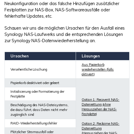
Neukonfiguration oder das falsche Hinzufügen zusätzlicher
Festplatten zur NAS-Box, NAS-Softwareausfälle oder
fehlerhafte Updates, etc.
Schauen wir uns die möglichen Ursachen für den Ausfall eines
Synology NAS-Laufwerks und die entsprechenden Lösungen
zur Synology NAS-Datenwiederherstellung an.
Ursachen
Lösungen
Aus Papierkorb
Versehentliche Löschung
wiederherstellen (falls
aktiviert)
Papierkorb deaktiviert oder geleert
Initialisierung oder Formatierung der
Festplatte
Option 1: Recoverit NAS-
Datenrettung (ohne
Beschädigung des NAS-Dateisystems,
Herausziehen der NAS-
die dazu führt, dass Daten nicht mehr
Festplatte)
zugänglich sind
RAID-Wiederherstellungsfehler
Option 2: Reclaime NAS-
Datenrettung
Plötzlicher Stromausfall oder
(Herausziehen der NAS-