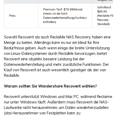
Sofortkauf:
Premium Tarif: $79,99/Monat
$89,95
(Hierin ist die NAS-
Preis
(ReclaiMe File
Datenwiederherstellungsfunktion
Recovery
enthalten)
Standard)
Sowohl Recoverit als auch ReclaiMe NAS Recovery haben eine
Menge zu bieten. Allerdings kann es nur ein Ideal für Ihre
Bedürfnisse geben. Auch wenn einige die breite Unterstützung
von Linux-Dateisystemen durch ReclaiMe bevorzugen, bietet
Recoverit eine objektiv bessere Leistung bei der
Datenwiederherstellung und mehr zusätzliche Funktionen. Der
Kauf von Recoverit ist auch wesentlich günstiger als der von
ReclaiMe.
Warum sollten Sie Wondershare Recoverit wählen?
Recoverit unterstützt Windows und Mac PC, während Reclaime
nur unter Windows läuft. Außerdem muss Recoverit die NAS-
Laufwerke nicht herausnehmen, um Daten wiederherzustellen
(das Herausnehmen von Festplatten kann zu