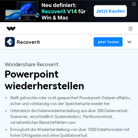
Recoverit
Top-Produkte
Jetzt Testen
KI-gestützte digitale Kreativität
Produkte
Business
Dienstprogramme
Wondershare Recoverit
Überblick
Powerpoint
Funktionen
Über uns
Lösungen
Recoverit für Windows
KI
wiederherstellen
Wiederherstellung von Laufwerken
Ressourcen
Presseraum
Ein führendes Tool zur Datenrettung für Windows
Stellt gelöschte oder nicht gespeichert Powerpoint-Dateien effektiv,
Kostenlos Testen
Gel?schte Medien wiederherstellen
Shop
Warum Recoverit
sicher und vollständig von der Speicherkarte wieder her.
Unterstützt die Datenwiederherstellung aus über 500 Datenverlust-
Szenarien, einschließlich Systemabsturz, Partitionsverlust,
Experte für Datenrettung
Support
Guide
Exklusive Wiederherstellungsl?sungen
Neu
versehentlichen Benutzerfehlern usw.
Ermöglicht die Wiederherstellung von über 1000 Dateiformaten mit
Recoverit für Mac
KI
Kundengeschichten
hoher Erfolgsrate und ohne Qualitätsverlust.
Dokumente wiederherstellen