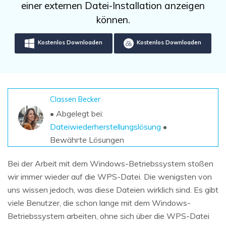
DOWNLOAD
Sign In
einer externen Datei-Installation anzeigen
Unbegrenzte Daten vom Mac-System
wiederherstellen
können.
Aktuelles Thema
Datenverlust-Szenarien
Kostenlos Testen
search
Kostenlos Downloaden
Kostenlos Downloaden
ALLE FUNKTIONEN ENTDECKEN
Recoverit kostenlos
Verlorene/gel?schte Daten kostenlos
Classen Becker
wiederherstellen
• Abgelegt bei:
Dateiwiederherstellungslösung
•
Kostenlos Testen
Bewährte Lösungen
Bei der Arbeit mit dem Windows-Betriebssystem stoßen
wir immer wieder auf die WPS-Datei. Die wenigsten von
Weitere Produkte
uns wissen jedoch, was diese Dateien wirklich sind. Es gibt
Repairit - Datenreparatur
viele Benutzer, die schon lange mit dem Windows-
UBackit - Datensicherung
Betriebssystem arbeiten, ohne sich über die WPS-Datei