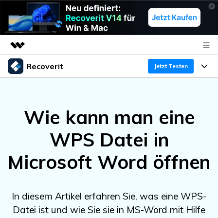
Recoverit
Top-Produkte
Jetzt Testen
KI-gestützte digitale Kreativität
Produkte
Business
Dienstprogramme
Wie kann man eine
Überblick
Funktionen
Über uns
Lösungen
Recoverit für Windows
KI
WPS Datei in
Wiederherstellung von Laufwerken
Ressourcen
Presseraum
Ein führendes Tool zur Datenrettung für Windows
Microsoft Word öffnen
Kostenlos Testen
Gel?schte Medien wiederherstellen
Shop
Warum Recoverit
Experte für Datenrettung
Support
Guide
Exklusive Wiederherstellungsl?sungen
Neu
In diesem Artikel erfahren Sie, was eine WPS-
Recoverit für Mac
KI
Datei ist und wie Sie sie in MS-Word mit Hilfe
Kundengeschichten
Dokumente wiederherstellen