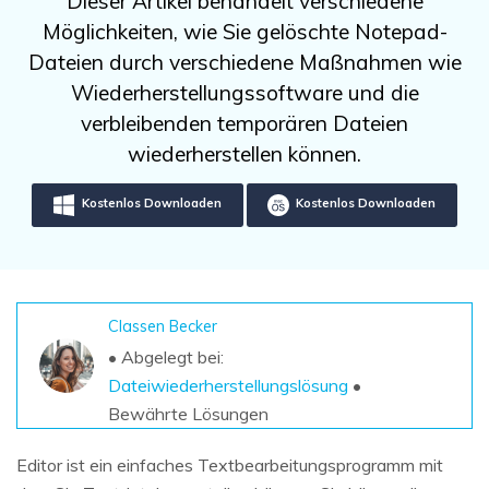
Dieser Artikel behandelt verschiedene
DOWNLOAD
Sign In
Unbegrenzte Daten vom Mac-System
Möglichkeiten, wie Sie gelöschte Notepad-
wiederherstellen
Aktuelles Thema
Datenverlust-Szenarien
Dateien durch verschiedene Maßnahmen wie
Kostenlos Testen
search
Wiederherstellungssoftware und die
verbleibenden temporären Dateien
ALLE FUNKTIONEN ENTDECKEN
wiederherstellen können.
Recoverit kostenlos
Kostenlos Downloaden
Kostenlos Downloaden
Verlorene/gel?schte Daten kostenlos
wiederherstellen
Kostenlos Testen
Classen Becker
• Abgelegt bei:
Weitere Produkte
Dateiwiederherstellungslösung
•
Bewährte Lösungen
Repairit - Datenreparatur
UBackit - Datensicherung
Editor ist ein einfaches Textbearbeitungsprogramm mit