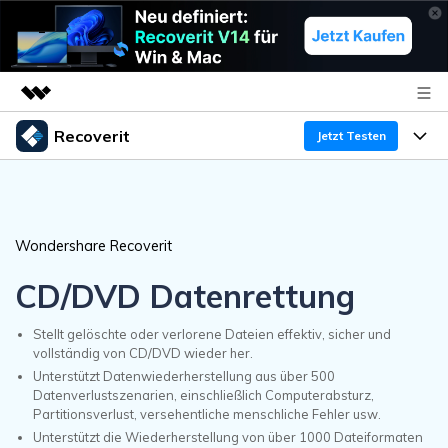
Recoverit
Top-Produkte
Jetzt Testen
KI-gestützte digitale Kreativität
Produkte
Business
Dienstprogramme
Überblick
Funktionen
Über uns
Wondershare Recoverit
Lösungen
Recoverit für Windows
KI
Wiederherstellung von Laufwerken
CD/DVD Datenrettung
Ressourcen
Presseraum
Ein führendes Tool zur Datenrettung für Windows
Kostenlos Testen
Stellt gelöschte oder verlorene Dateien effektiv, sicher und
Gel?schte Medien wiederherstellen
Shop
Warum Recoverit
vollständig von CD/DVD wieder her.
Unterstützt Datenwiederherstellung aus über 500
Experte für Datenrettung
Support
Guide
Exklusive Wiederherstellungsl?sungen
Neu
Datenverlustszenarien, einschließlich Computerabsturz,
Partitionsverlust, versehentliche menschliche Fehler usw.
Recoverit für Mac
KI
Kundengeschichten
Unterstützt die Wiederherstellung von über 1000 Dateiformaten
Dokumente wiederherstellen