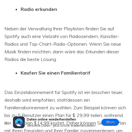
Radio erkunden
Neben der Verwaltung Ihrer Playlisten finden Sie auf
Spotify auch eine Vielzahl von Radiosendern, Künstler-
Radios und Top-Chart-Radio-Optionen. Wenn Sie neue
Musik finden möchten, dann wäre das Erkunden dieser
Radios die beste Lösung.
Kaufen Sie einen Familientarif
Das Einzelabonnement für Spotify ist ein bisschen teuer,
deshalb wird empfohlen, stattdessen ein
Familienabonnement zu wählen. Zum Beispiel können sich
bis zu 5 Benutzer einen Plan für $ 29,99 teilen, während
Daten online wiederherstellen
der Basisplan $14,99 kostet. Daher können Sie Ihren Plan
öffnen
Verlorene Daten? Jetzt online wiederherstellen!
mit Ihren Freunden und Ihrer Familie zusammenlegen, um