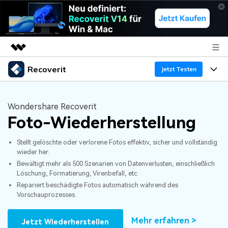
Recoverit
Top-Produkte
Jetzt Testen
KI-gestützte digitale Kreativität
Produkte
Business
Dienstprogramme
Wondershare Recoverit
Überblick
Foto-Wiederherstellung
Funktionen
Über uns
Lösungen
Recoverit für Windows
KI
Stellt gelöschte oder verlorene Fotos effektiv, sicher und vollständig
Wiederherstellung von Laufwerken
Ressourcen
Presseraum
Ein führendes Tool zur Datenrettung für Windows
wieder her.
Bewältigt mehr als 500 Szenarien von Datenverlusten, einschließlich
Kostenlos Testen
Gel?schte Medien wiederherstellen
Shop
Warum Recoverit
Löschung, Formatierung, Virenbefall, etc.
Repariert beschädigte Fotos automatisch während des
Experte für Datenrettung
Vorschauprozesses.
Support
Guide
Exklusive Wiederherstellungsl?sungen
Neu
Recoverit für Mac
KI
Mehr erfahren >
Jetzt Wiederherstellen
Kundengeschichten
Dokumente wiederherstellen