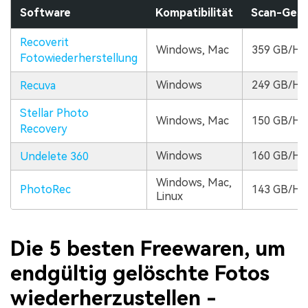
Software
Kompatibilität
Scan-Gesc
Recoverit
Windows, Mac
359 GB/HR
Fotowiederherstellung
Windows
249 GB/HR
Recuva
Stellar Photo
Windows, Mac
150 GB/HR
Recovery
Windows
160 GB/HR
Undelete 360
Windows, Mac,
PhotoRec
143 GB/HR
Linux
Die 5 besten Freewaren, um
endgültig gelöschte Fotos
wiederherzustellen -