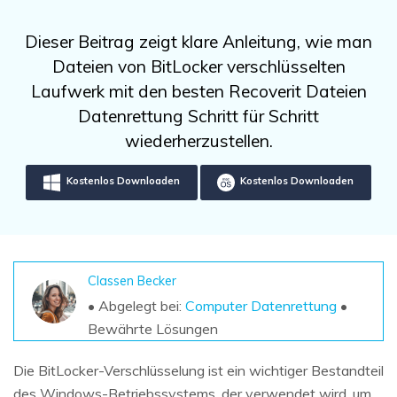
DOWNLOAD
Sign In
Unbegrenzte Daten vom Mac-System
wiederherstellen
Aktuelles Thema
Dieser Beitrag zeigt klare Anleitung, wie man
Datenverlust-Szenarien
Kostenlos Testen
Dateien von BitLocker verschlüsselten
search
Laufwerk mit den besten Recoverit Dateien
ALLE FUNKTIONEN ENTDECKEN
Datenrettung Schritt für Schritt
wiederherzustellen.
Recoverit kostenlos
Verlorene/gel?schte Daten kostenlos
Kostenlos Downloaden
Kostenlos Downloaden
wiederherstellen
Kostenlos Testen
Classen Becker
• Abgelegt bei:
Computer Datenrettung
•
Weitere Produkte
Bewährte Lösungen
Repairit - Datenreparatur
UBackit - Datensicherung
Die BitLocker-Verschlüsselung ist ein wichtiger Bestandteil
des Windows-Betriebssystems, der verwendet wird, um