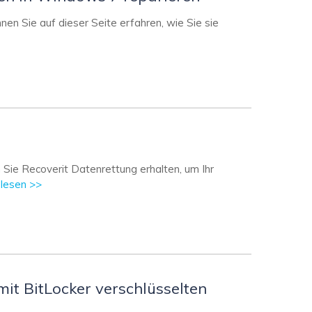
Systemwiederherstellung
wiederherstellen
 Sie auf dieser Seite erfahren, wie Sie sie
Formatierte Festplatte
Wiederherstellung nach
wiederherstellen
Werkseinstellung
RAID
RAW-Festplatten-
Datenrettung
Werkseinstellung
Neu
Sie Recoverit Datenrettung erhalten, um Ihr
 lesen >>
it BitLocker verschlüsselten