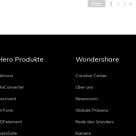
Prev
1
2
3
4
Hero Produkte
Wondershare
ilmora
Creative Center
niConverter
Über uns
ecoverit
Newsroom
r.Fone
Globale Präsenz
DFelement
Rede des Gründers
amiSafe
Karriere