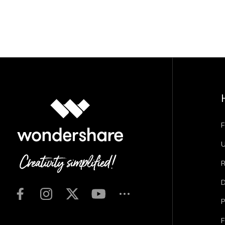
F
U
R
D
P
F