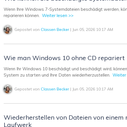
Wiederherstellung
Wiederherstellung
Alle Produkte ansehen
Wenn Ihre Windows 7-Systemdateien beschädigt werden, können
ZIP-
PPT-
reparieren können.
Weiter lesen >>
Wiederherstellung
Wiederherstellung
Gepostet von
Classen Becker
| Jun 05, 2026 10:17 AM
Email-
PDF-
Wiederherstellung
Wiederherstellung
Wie man Windows 10 ohne CD repariert
Wenn Ihr Windows 10 beschädigt und beschädigt wird, können 
ALLE FUNKTIONEN ENTDECKEN
System zu starten und Ihre Daten wiederherzustellen.
Weiter
Gepostet von
Classen Becker
| Jun 05, 2026 10:17 AM
Wiederherstellen von Dateien von einem m
Laufwerk