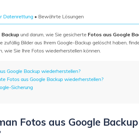
Wiederherstellung
Wiederherstellung
Alle Produkte ansehen
ZIP-
PPT-
r Datenrettung
• Bewährte Lösungen
Wiederherstellung
Wiederherstellung
Email-
PDF-
 Backup
und darum, wie Sie gesicherte
Fotos aus Google Ba
Wiederherstellung
Wiederherstellung
zufällig Bilder aus Ihrem Google-Backup gelöscht haben, finde
, wie Sie Ihre Fotos wiederherstellen können.
aus Google Backup wiederherstellen?
hte Fotos aus Google Backup wiederherstellen?
ALLE FUNKTIONEN ENTDECKEN
oogle-Sicherung
 man Fotos aus Google Backup
?