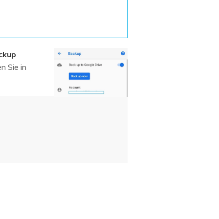
Systemwiederherstellung
wiederherstellen
Formatierte Festplatte
Wiederherstellung nach
wiederherstellen
Werkseinstellung
RAID
RAW-Festplatten-
ckup
Datenrettung
Werkseinstellung
Neu
n Sie in