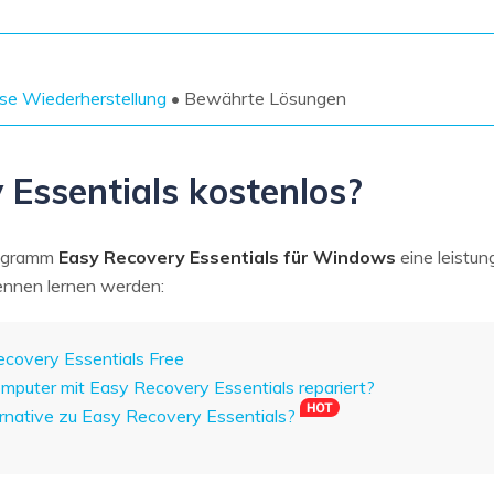
Wiederherstellung
Wiederherstellung
Alle Produkte ansehen
ZIP-
PPT-
Wiederherstellung
Wiederherstellung
se Wiederherstellung
• Bewährte Lösungen
Email-
PDF-
Wiederherstellung
Wiederherstellung
 Essentials kostenlos?
rogramm
Easy Recovery Essentials für Windows
eine leistu
ALLE FUNKTIONEN ENTDECKEN
 kennen lernen werden:
Recovery Essentials Free
mputer mit Easy Recovery Essentials repariert?
ternative zu Easy Recovery Essentials?