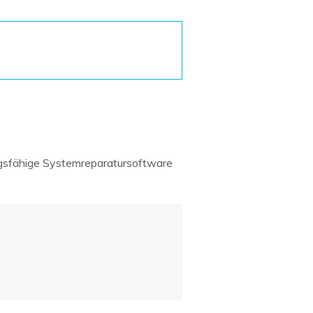
Systemwiederherstellung
wiederherstellen
Formatierte Festplatte
Wiederherstellung nach
wiederherstellen
Werkseinstellung
RAID
RAW-Festplatten-
Datenrettung
Werkseinstellung
Neu
ngsfähige Systemreparatursoftware