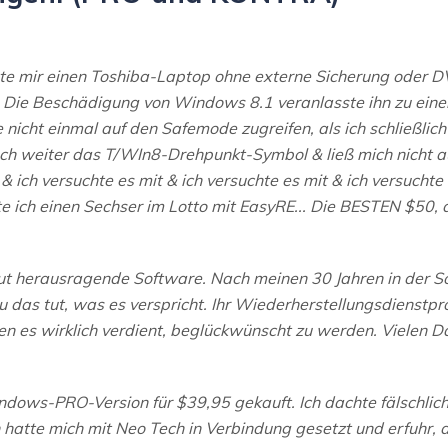
te mir einen Toshiba-Laptop ohne externe Sicherung oder D
t. Die Beschädigung von Windows 8.1 veranlasste ihn zu einer
e nicht einmal auf den Safemode zugreifen, als ich schließli
fach weiter das T/WIn8-Drehpunkt-Symbol & ließ mich nicht 
 & ich versuchte es mit & ich versuchte es mit & ich versuchte 
e ich einen Sechser im Lotto mit EasyRE... Die BESTEN $50,
 herausragende Software. Nach meinen 30 Jahren in der So
 das tut, was es verspricht. Ihr Wiederherstellungsdienstp
ben es wirklich verdient, beglückwünscht zu werden. Vielen D
dows-PRO-Version für $39,95 gekauft. Ich dachte fälschliche
ch hatte mich mit Neo Tech in Verbindung gesetzt und erfuh