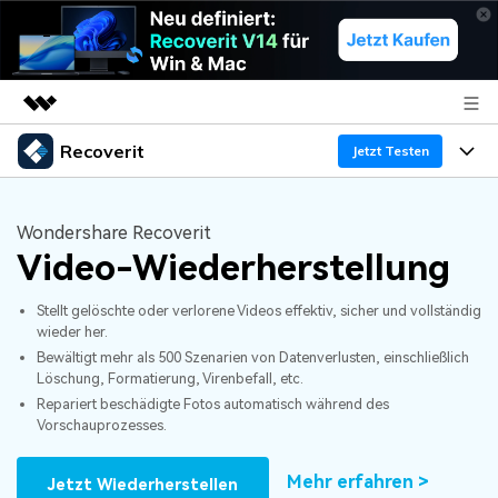
Recoverit
Top-Produkte
Jetzt Testen
KI-gestützte digitale Kreativität
Produkte
Business
Dienstprogramme
Wondershare Recoverit
Überblick
Video-Wiederherstellung
Funktionen
Über uns
Lösungen
Recoverit für Windows
KI
Stellt gelöschte oder verlorene Videos effektiv, sicher und vollständig
Wiederherstellung von Laufwerken
Ressourcen
Presseraum
Ein führendes Tool zur Datenrettung für Windows
wieder her.
Bewältigt mehr als 500 Szenarien von Datenverlusten, einschließlich
Kostenlos Testen
Gel?schte Medien wiederherstellen
Shop
Warum Recoverit
Löschung, Formatierung, Virenbefall, etc.
Repariert beschädigte Fotos automatisch während des
Experte für Datenrettung
Vorschauprozesses.
Support
Guide
Exklusive Wiederherstellungsl?sungen
Neu
Recoverit für Mac
KI
Mehr erfahren >
Jetzt Wiederherstellen
Kundengeschichten
Dokumente wiederherstellen