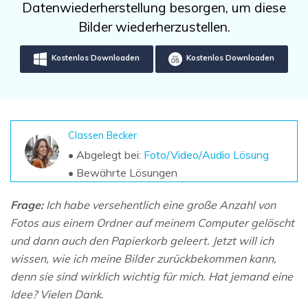
DOWNLOAD
Sign In
Datenwiederherstellung besorgen, um diese
Unbegrenzte Daten vom Mac-System
wiederherstellen
Bilder wiederherzustellen.
Aktuelles Thema
Datenverlust-Szenarien
Kostenlos Testen
search
Kostenlos Downloaden
Kostenlos Downloaden
ALLE FUNKTIONEN ENTDECKEN
Recoverit kostenlos
Verlorene/gel?schte Daten kostenlos
Classen Becker
wiederherstellen
• Abgelegt bei:
Foto/Video/Audio Lösung
• Bewährte Lösungen
Kostenlos Testen
Frage:
Ich habe versehentlich eine große Anzahl von
Fotos aus einem Ordner auf meinem Computer gelöscht
und dann auch den Papierkorb geleert. Jetzt will ich
Weitere Produkte
wissen, wie ich meine Bilder zurückbekommen kann,
Repairit - Datenreparatur
denn sie sind wirklich wichtig für mich. Hat jemand eine
UBackit - Datensicherung
Idee? Vielen Dank.