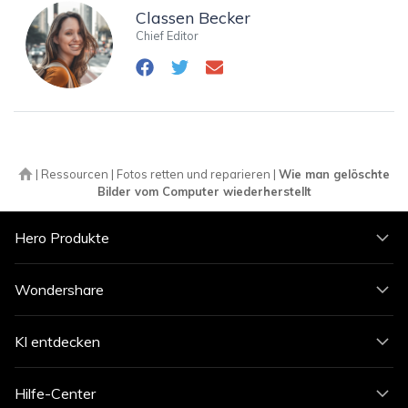
Classen Becker
Chief Editor
|
Ressourcen
|
Fotos retten und reparieren
|
Wie man gelöschte
Bilder vom Computer wiederherstellt
Hero Produkte
Wondershare
KI entdecken
Hilfe-Center