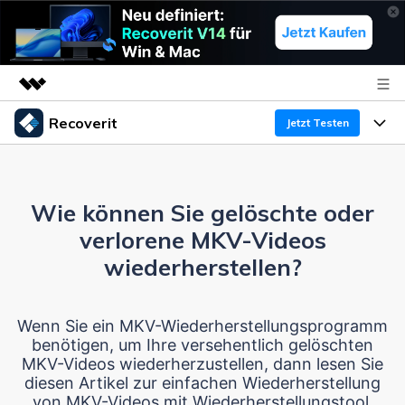
Recoverit
Top-Produkte
Jetzt Testen
KI-gestützte digitale Kreativität
Produkte
Business
Dienstprogramme
Überblick
Wie können Sie gelöschte oder
Funktionen
Über uns
Lösungen
Recoverit für Windows
verlorene MKV-Videos
KI
Wiederherstellung von Laufwerken
Ressourcen
Presseraum
Ein führendes Tool zur Datenrettung für Windows
wiederherstellen?
Kostenlos Testen
Gel?schte Medien wiederherstellen
Shop
Warum Recoverit
Wenn Sie ein MKV-Wiederherstellungsprogramm
benötigen, um Ihre versehentlich gelöschten
Experte für Datenrettung
Support
Guide
Exklusive Wiederherstellungsl?sungen
Neu
MKV-Videos wiederherzustellen, dann lesen Sie
diesen Artikel zur einfachen Wiederherstellung
Recoverit für Mac
KI
Kundengeschichten
von MKV-Videos mit Wiederherstellungstool.
Dokumente wiederherstellen