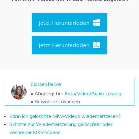
DOWNLOAD
Sign In
Unbegrenzte Daten vom Mac-System
wiederherstellen
Aktuelles Thema
Datenverlust-Szenarien
Kostenlos Testen
Jetzt Herunterladen
search
ALLE FUNKTIONEN ENTDECKEN
Jetzt Herunterladen
Recoverit kostenlos
Verlorene/gel?schte Daten kostenlos
wiederherstellen
Kostenlos Testen
Classen Becker
• Abgelegt bei:
Foto/Video/Audio Lösung
• Bewährte Lösungen
Weitere Produkte
Kann ich gelöschte MKV-Videos wiederherstellen?
Repairit - Datenreparatur
Schritte zur Wiederherstellung gelöschter oder
UBackit - Datensicherung
verlorener MKV-Videos