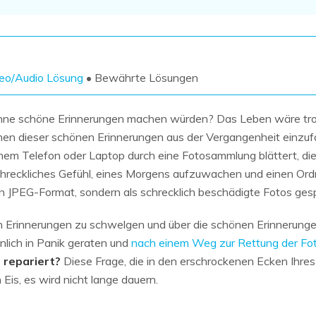
Wiederherstellung
Wiederherstellung
Alle Produkte ansehen
ZIP-
PPT-
Wiederherstellung
Wiederherstellung
Email-
PDF-
eo/Audio Lösung
• Bewährte Lösungen
Wiederherstellung
Wiederherstellung
 ohne schöne Erinnerungen machen würden? Das Leben wäre tros
enen dieser schönen Erinnerungen aus der Vergangenheit einzuf
inem Telefon oder Laptop durch eine Fotosammlung blättert, d
chreckliches Gefühl, eines Morgens aufzuwachen und einen Ord
ALLE FUNKTIONEN ENTDECKEN
n JPEG-Format, sondern als schrecklich beschädigte Fotos gesp
in Erinnerungen zu schwelgen und über die schönen Erinnerungen
lich in Panik geraten und
nach einem Weg zur Rettung der Fo
 repariert?
Diese Frage, die in den erschrockenen Ecken Ihres
Eis, es wird nicht lange dauern.