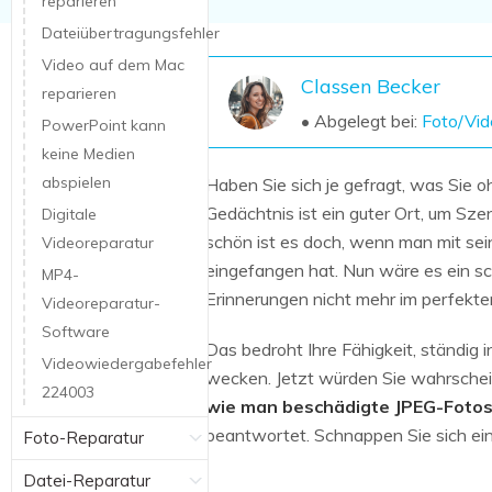
reparieren
NAS-Datenrettung
Dateiübertragungsfehler
Mac-Papierkorb-Wiederherstellung
Neu
Video auf dem Mac
Classen Becker
reparieren
• Abgelegt bei:
Foto/Vid
PowerPoint kann
keine Medien
abspielen
Haben Sie sich je gefragt, was Sie
Gedächtnis ist ein guter Ort, um Sz
Digitale
schön ist es doch, wenn man mit se
Videoreparatur
eingefangen hat. Nun wäre es ein s
MP4-
Erinnerungen nicht mehr im perfekte
Videoreparatur-
Software
Das bedroht Ihre Fähigkeit, ständig 
Videowiedergabefehler
wecken. Jetzt würden Sie wahrschein
224003
wie man beschädigte JPEG-Fotos
beantwortet. Schnappen Sie sich ein 
Foto-Reparatur
Datei-Reparatur