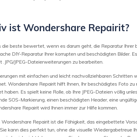
tiv ist Wondershare Repairit?
s die beste bewertet, wenn es darum geht, die Reparatur Ihrer 
fache DIY-Reparatur Ihrer korrupten und beschädigten Bilder. E
it .JPG/JPEG-Dateierweiterungen zu bearbeiten.
nnerungen mit einfachen und leicht nachvollziehbaren Schritten 
t. Wondershare Repairit hilft Ihnen, Ihr beschädigtes Foto zu 
haben. Es spielt keine Rolle, ob Ihre JPEG-Dateien völlig unle
de SOS-Markierung, einen beschädigten Header, eine ungültige
dershare Repairit wird Ihnen immer zur Hilfe kommen.
n Wondershare Repairit ist die Fähigkeit, das eingebettete Vors
. Sie kann dies perfekt tun, ohne die visuelle Wiedergabetreue I