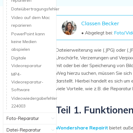
reparieren
NAS-Datenrettung
Dateiübertragungsfehler
Mac-Papierkorb-Wiederherstellung
Neu
Video auf dem Mac
Classen Becker
reparieren
• Abgelegt bei:
Foto/Vid
PowerPoint kann
keine Medien
abspielen
Dateierweiterung wie (.JPG) oder (.
Unschärfe, Verzerrungen und Verpix
Digitale
mit oder bei der Speicherung von Bil
Videoreparatur
Weg hierzu suchen, müssen Sie sich
MP4-
darstellt. Hierbei handelt es sich 
Videoreparatur-
viele Vorteile, wie z.B. die Reparat
Software
Videowiedergabefehler
224003
Teil 1. Funktion
Foto-Reparatur
Wondershare Repairit
bietet auße
Datei-Reparatur