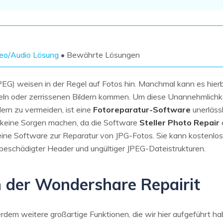
Wiederherstellung
Wiederherstellung
Alle Produkte ansehen
ZIP-
PPT-
Wiederherstellung
Wiederherstellung
Email-
PDF-
eo/Audio Lösung
• Bewährte Lösungen
Wiederherstellung
Wiederherstellung
JPEG) weisen in der Regel auf Fotos hin. Manchmal kann es hie
eln oder zerrissenen Bildern kommen. Um diese Unannehmlichke
dern zu vermeiden, ist eine
Fotoreparatur-Software
unerläss
 keine Sorgen machen, da die Software
Steller Photo Repair
ALLE FUNKTIONEN ENTDECKEN
um eine Software zur Reparatur von JPG-Fotos. Sie kann kostenl
ur beschädigter Header und ungültiger JPEG-Dateistrukturen.
en der Wondershare Repairit
rdem weitere großartige Funktionen, die wir hier aufgeführt ha