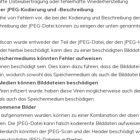
afte Dateiübertragung oder fehlerhafte Wiederherstellung.
der JPEG-Kodierung und -Beschreibung
ihe von Fehlern vor, die bei der Kodierung und Beschreibung der
hreibung der JPEG-Datei können zu einigen der unten genannte
ldscan wurde entweder der Teil der JPEG-Datei, der den JPEG-H
r hierbei beschädigt, kann dies zu einer beschädigten Bilddate
eichermediums könnten Fehler aufweisen
en beschädigt sein. Dies kann dazu führen, dass die Bilddatei
n, wodurch sowohl das Speichermedium als auch die Bilddatei
e Medien können Bilddateien beschädigen
ren infiziert wurde, haben diese Viren möglicherweise auch die B
 als auch das Speichermedium beschädigen.
ommene Bilder
u aufgenommen wurden, können zu einer Kombination der oben 
ren. Die JPEG-Datei kann falsch kodierente Bilddaten aufweis
Hierdurch könnten der JPEG-Scan und der Header beschädigt w
 beschädigter JPEG-Dateien auftreten