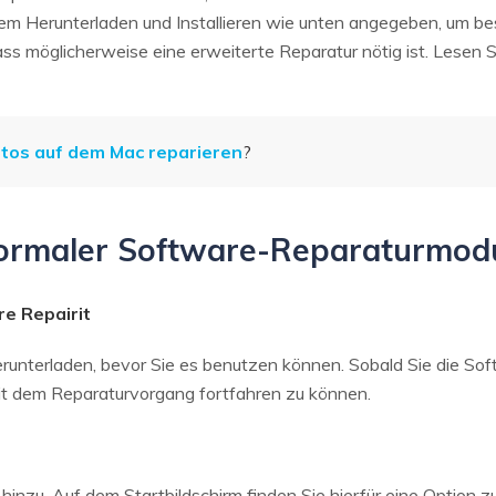
m Herunterladen und Installieren wie unten angegeben, um bes
ss möglicherweise eine erweiterte Reparatur nötig ist. Lesen S
tos auf dem Mac reparieren
?
normaler Software-Reparaturmod
re Repairit
unterladen, bevor Sie es benutzen können. Sobald Sie die Soft
it dem Reparaturvorgang fortfahren zu können.
hinzu. Auf dem Startbildschirm finden Sie hierfür eine Option 