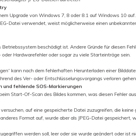
try
 einem Upgrade von Windows 7, 8 oder 8.1 auf Windows 10 auf. 
PEG-Datei verwendet, weist möglicherweise einen unbekannten
as Betriebssystem beschädigt ist. Andere Gründe für diesen Fehle
oder Hardwarefehler oder sogar zu viele Starteinträge sein.
ngen“ kann nach dem fehlerhaften Herunterladen einer Bilddate
hrend des Ver- oder Entschlüsselungsvorgangs verloren gehen
en und fehlende SOS-Markierungen
beim Start-Of-Scan des Bildes kommen, was diesen Fehler aus
e versuchen, auf eine gespeicherte Datei zuzugreifen, die keine 
 anderes Format auf, wurde aber als JPEG-Datei gespeichert, w
zugegriffen werden soll, leer oder sie wurde geändert oder ist 