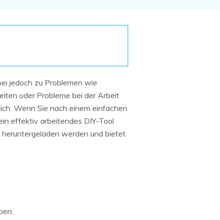
Systemwiederherstellung
wiederherstellen
Formatierte Festplatte
Wiederherstellung nach
wiederherstellen
Werkseinstellung
RAID
RAW-Festplatten-
Datenrettung
Werkseinstellung
Neu
rbei jedoch zu Problemen wie
iten oder Probleme bei der Arbeit
lich. Wenn Sie nach einem einfachen
ein effektiv arbeitendes DIY-Tool
os heruntergeladen werden und bietet
ben: