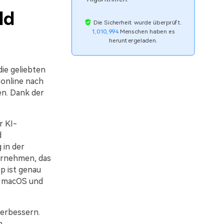
ld
Die Sicherheit wurde überprüft.
1,010,994
Menschen haben es
heruntergeladen.
ie geliebten
online nach
en. Dank der
r KI-
d
 in der
ternehmen, das
p ist genau
nd macOS und
verbessern.
m