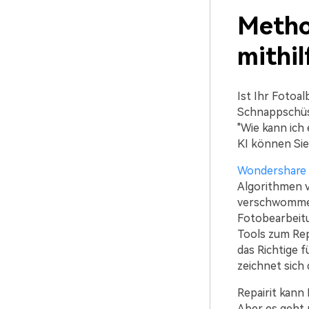
Metho
mithil
Ist Ihr Fotoa
Schnappschüss
"Wie kann ich
KI können Sie 
Wondershare 
Algorithmen 
verschwommene
Fotobearbeitu
Tools zum Rep
das Richtige 
zeichnet sich
Repairit kann 
Aber es geht 