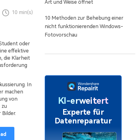
Art und Weise öffnet
10 min(s)
10 Methoden zur Behebung einer
nicht funktionierenden Windows-
Fotovorschau
 Student oder
ine effektive
 die Klarheit
ausforderung
kussierung. In
rer machen
KI-erweitert
ung von
 zu
Experte für
Bilder.
Datenreparatur
oad