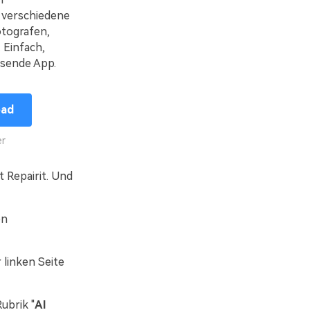
 verschiedene
otografen,
 Einfach,
assende App.
oad
er
 Repairit. Und
en
 linken Seite
Rubrik "
AI