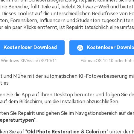
 Bereiche, füllt Teile auf, belebt Schwarz-Weiß und bietet
 Dieses Tool ist auf die unterschiedlichen Bedürfnisse von F
ten, Forensikern, Influencern und Studenten zugeschnitten.
r ein paar Klicks entfernt, ist Repairit tatsächlich eine umf
Kostenloser Download
Kostenloser Downl
r Windows XP/Vista/7/8/10/11
Für macOS 10.10 oder höh
it und Mühe mit der automatischen KI-Fotoverbesserung mit
t es:
n Sie die App auf Ihren Desktop herunter und folgen Sie d
uf dem Bildschirm, um die Installation abzuschließen.
ten Sie Repairit und gehen Sie im Navigationsbereich auf der
Reparaturtypen
".
ken Sie auf "
Old Photo Restoration & Colorizer
" unter der 