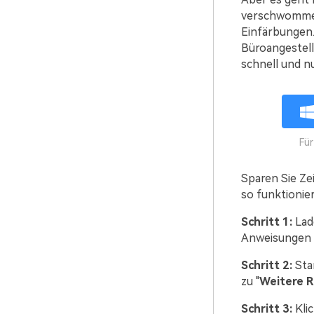
verschwommene
Einfärbungen.
Büroangestell
schnell und nu
Fü
Sparen Sie Ze
so funktionier
Schritt 1:
Lade
Anweisungen a
Schritt 2:
Star
zu "
Weitere 
Schritt 3:
Klic