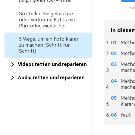
gegangener CR2-Fotos
Fü
So stellen Sie gelöschte
oder verlorene Fotos mit
PhotoRec wieder her
In diesem
5 Wege, um ein Foto klarer
Method
zu machen [Schritt für
Schritt]
Method
Videos retten und reparieren
Method
mache
Audio retten und reparieren
Method
mache
Method
klarer
Fazit