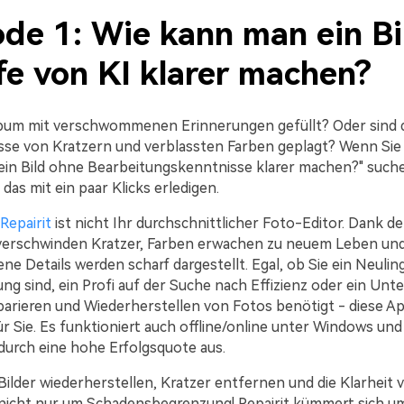
de 1: Wie kann man ein Bi
fe von KI klarer machen?
lbum mit verschwommenen Erinnerungen gefüllt? Oder sind d
e von Kratzern und verblassten Farben geplagt? Wenn Sie 
 ein Bild ohne Bearbeitungskenntnisse klarer machen?" such
das mit ein paar Klicks erledigen.
Repairit
ist nicht Ihr durchschnittlicher Foto-Editor. Dank de
verschwinden Kratzer, Farben erwachen zu neuem Leben un
 Details werden scharf dargestellt. Egal, ob Sie ein Neuling
ng sind, ein Profi auf der Suche nach Effizienz oder ein Un
arieren und Wiederherstellen von Fotos benötigt - diese Ap
für Sie. Es funktioniert auch offline/online unter Windows u
 durch eine hohe Erfolgsquote aus.
Bilder wiederherstellen, Kratzer entfernen und die Klarheit 
nicht nur um Schadensbegrenzung! Repairit kümmert sich u