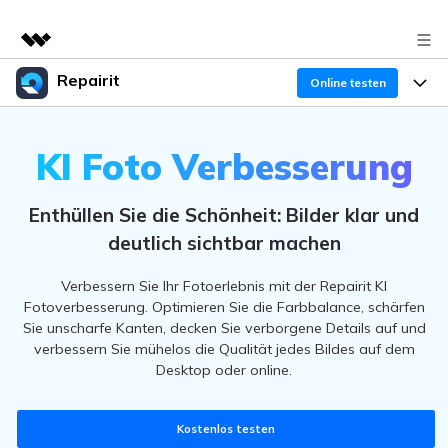
Repairit
Top-Produkte
Online testen
KI-gestützte digitale Kreativität
Produkte
Business
Dienstprogramme
KI Foto Verbesserung
Überblick
Desktop
Funktionen
Über uns
Lösungen
Enthüllen Sie die Schönheit: Bilder klar und
Online
Desktop
Presseraum
Warum Repairit
deutlich sichtbar machen
Mehr
Experte für Datenreparatur
Shop
Verbessern Sie Ihr Fotoerlebnis mit der Repairit KI
Ressourcen
Fotoverbesserung. Optimieren Sie die Farbbalance, schärfen
Weitere Produkte
Sie unscharfe Kanten, decken Sie verborgene Details auf und
Dateiprobleme lösen
Support
Preis
verbessern Sie mühelos die Qualität jedes Bildes auf dem
Desktop oder online.
Computerprobleme lösen
Repairit Toolkit
Sign In
Herunterladen
Geräteprobleme lösen
Kostenlos testen
Für die professionelle, KI-gestützte Reparatur von