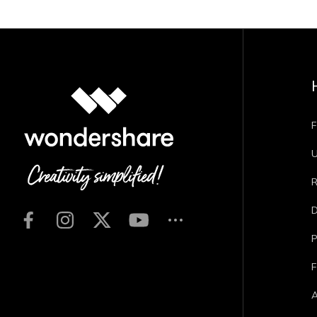
F
U
R
D
P
F
A