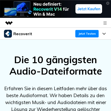
Recoverit
Top-Produkte
Jetzt Testen
KI-gestützte digitale Kreativität
Produkte
Business
Dienstprogramme
Die 10 gängigsten
Überblick
Funktionen
Über uns
Lösungen
Recoverit für Windows
KI
Audio-Dateiformate
Wiederherstellung von Laufwerken
Ressourcen
Presseraum
Ein führendes Tool zur Datenrettung für Windows
Kostenlos Testen
Gel?schte Medien wiederherstellen
Shop
Warum Recoverit
Erfahren Sie in diesem Leitfaden mehr über das
beste Audioformat. Wir haben Details zu den
Experte für Datenrettung
Support
Guide
Exklusive Wiederherstellungsl?sungen
Neu
wichtigsten Musik- und Audiodateien mit einer
Recoverit für Mac
KI
Kundengeschichten
Lösung zur Wiederherstellung gelöschter
Dokumente wiederherstellen