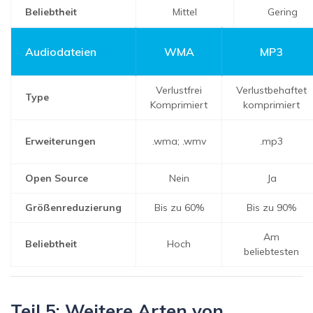
Beliebtheit
Mittel
Gering
Audiodateien
WMA
MP3
Verlustfrei
Verlustbehaftet
Type
Komprimiert
komprimiert
Erweiterungen
.wma; .wmv
.mp3
Open Source
Nein
Ja
Größenreduzierung
Bis zu 60%
Bis zu 90%
Am
Beliebtheit
Hoch
beliebtesten
Teil 5: Weitere Arten von