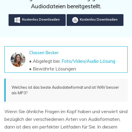
DOWNLOAD
Sign In
Unbegrenzte Daten vom Mac-System
Audiodateien bereitgestellt.
wiederherstellen
Aktuelles Thema
Datenverlust-Szenarien
Kostenlos Downloaden
Kostenlos Downloaden
Kostenlos Testen
search
ALLE FUNKTIONEN ENTDECKEN
Recoverit kostenlos
Classen Becker
Verlorene/gel?schte Daten kostenlos
• Abgelegt bei:
Foto/Video/Audio Lösung
wiederherstellen
• Bewährte Lösungen
Kostenlos Testen
Welches ist das beste Audiodateiformat und ist WAV besser
als MP3?
Weitere Produkte
Wenn Sie ähnliche Fragen im Kopf haben und verwirrt sind
Repairit - Datenreparatur
bezüglich der verschiedenen Arten von Audioformaten,
UBackit - Datensicherung
dann ist dies ein perfekter Leitfaden für Sie. In diesem