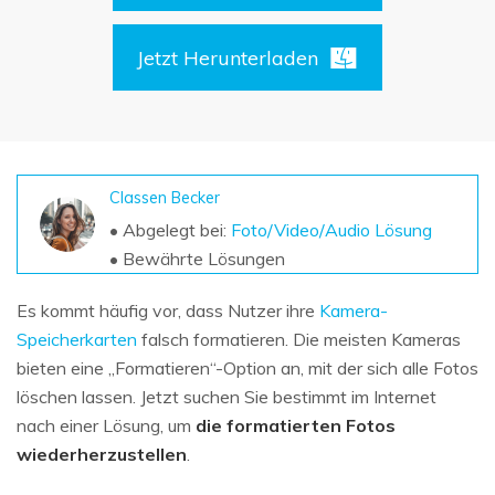
DOWNLOAD
Sign In
Unbegrenzte Daten vom Mac-System
wiederherstellen
Aktuelles Thema
Jetzt Herunterladen
Datenverlust-Szenarien
Kostenlos Testen
search
ALLE FUNKTIONEN ENTDECKEN
Recoverit kostenlos
Classen Becker
Verlorene/gel?schte Daten kostenlos
• Abgelegt bei:
Foto/Video/Audio Lösung
wiederherstellen
• Bewährte Lösungen
Kostenlos Testen
Es kommt häufig vor, dass Nutzer ihre
Kamera-
Speicherkarten
falsch formatieren. Die meisten Kameras
bieten eine „Formatieren“-Option an, mit der sich alle Fotos
Weitere Produkte
löschen lassen. Jetzt suchen Sie bestimmt im Internet
nach einer Lösung, um
die formatierten Fotos
Repairit - Datenreparatur
wiederherzustellen
.
UBackit - Datensicherung