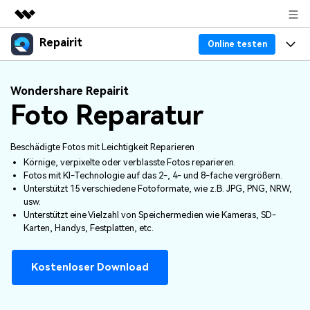
Repairit
Top-Produkte
Online testen
KI-gestützte digitale Kreativität
Produkte
Business
Wondershare Repairit
Dienstprogramme
Foto Reparatur
Überblick
Desktop
Funktionen
Über uns
Lösungen
Online
Desktop
Warum Repairit
Beschädigte Fotos mit Leichtigkeit Reparieren
Presseraum
Körnige, verpixelte oder verblasste Fotos reparieren.
Mehr
Fotos mit KI-Technologie auf das 2-, 4- und 8-fache vergrößern.
Experte für Datenreparatur
Ressourcen
Shop
Unterstützt 15 verschiedene Fotoformate, wie z.B. JPG, PNG, NRW,
usw.
Weitere Produkte
Dateiprobleme lösen
Unterstützt eine Vielzahl von Speichermedien wie Kameras, SD-
Preis
Support
Karten, Handys, Festplatten, etc.
Computerprobleme lösen
Repairit Toolkit
Sign In
Herunterladen
Kostenloser Download
Geräteprobleme lösen
Für die professionelle, KI-gestützte Reparatur
von Videos, Fotos, Dokumenten und
Bonusinformationen