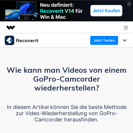
Recoverit
Top-Produkte
Jetzt Testen
KI-gestützte digitale Kreativität
Produkte
Business
Dienstprogramme
Überblick
Wie kann man Videos von einem
Funktionen
Über uns
Lösungen
Recoverit für Windows
GoPro-Camcorder
KI
Wiederherstellung von Laufwerken
Ressourcen
Presseraum
Ein führendes Tool zur Datenrettung für Windows
wiederherstellen?
Kostenlos Testen
Gel?schte Medien wiederherstellen
Shop
Warum Recoverit
In diesem Artikel können Sie die beste Methode
zur Video-Wiederherstellung von GoPro-
Experte für Datenrettung
Support
Guide
Exklusive Wiederherstellungsl?sungen
Neu
Camcorder herausfinden.
Recoverit für Mac
KI
Kundengeschichten
Dokumente wiederherstellen