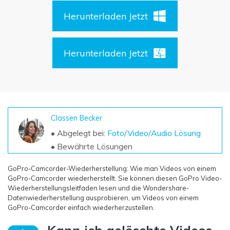
DOWNLOAD
Sign In
Unbegrenzte Daten vom Mac-System
wiederherstellen
Herunterladen Jetzt
Aktuelles Thema
Datenverlust-Szenarien
Kostenlos Testen
search
Herunterladen Jetzt
ALLE FUNKTIONEN ENTDECKEN
Recoverit kostenlos
Verlorene/gel?schte Daten kostenlos
wiederherstellen
Classen Becker
Kostenlos Testen
• Abgelegt bei:
Foto/Video/Audio Lösung
• Bewährte Lösungen
GoPro-Camcorder-Wiederherstellung: Wie man Videos von einem
GoPro-Camcorder wiederherstellt. Sie können diesen GoPro Video-
Weitere Produkte
Wiederherstellungsleitfaden lesen und die Wondershare-
Datenwiederherstellung ausprobieren, um Videos von einem
Repairit - Datenreparatur
GoPro-Camcorder einfach wiederherzustellen.
UBackit - Datensicherung