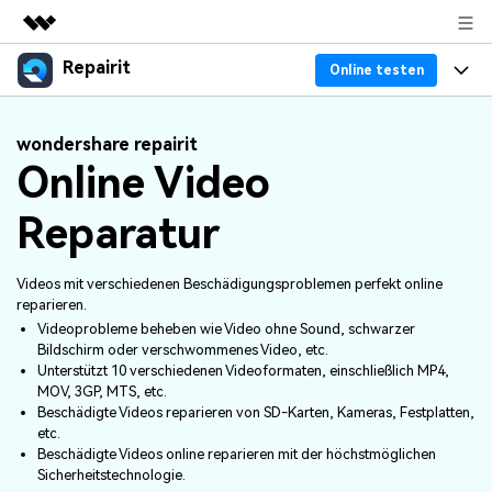
Repairit
Top-Produkte
Online testen
KI-gestützte digitale Kreativität
Produkte
Business
wondershare repairit
Dienstprogramme
Online Video
Überblick
Desktop
Funktionen
Über uns
Lösungen
Reparatur
Online
Desktop
Warum Repairit
Presseraum
Mehr
Videos mit verschiedenen Beschädigungsproblemen perfekt online
Experte für Datenreparatur
Ressourcen
Shop
reparieren.
Weitere Produkte
Videoprobleme beheben wie Video ohne Sound, schwarzer
Dateiprobleme lösen
Preis
Support
Bildschirm oder verschwommenes Video, etc.
Unterstützt 10 verschiedenen Videoformaten, einschließlich MP4,
Computerprobleme lösen
MOV, 3GP, MTS, etc.
Beschädigte Videos reparieren von SD-Karten, Kameras, Festplatten,
Repairit Toolkit
Sign In
Herunterladen
Geräteprobleme lösen
etc.
Für die professionelle, KI-gestützte Reparatur
Beschädigte Videos online reparieren mit der höchstmöglichen
von Videos, Fotos, Dokumenten und
Bonusinformationen
Sicherheitstechnologie.