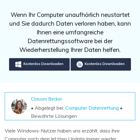
DOWNLOAD
Sign In
Unbegrenzte Daten vom Mac-System
wiederherstellen
Aktuelles Thema
Wenn Ihr Computer unaufhörlich neustartet
Datenverlust-Szenarien
Kostenlos Testen
und Sie dadurch Daten verloren haben, kann
search
Ihnen eine umfangreiche
ALLE FUNKTIONEN ENTDECKEN
Datenrettungssoftware bei der
Wiederherstellung Ihrer Daten helfen.
Recoverit kostenlos
Verlorene/gel?schte Daten kostenlos
Kostenlos Downloaden
Kostenlos Downloaden
wiederherstellen
Kostenlos Testen
Classen Becker
• Abgelegt bei:
Computer Datenrettung
•
Weitere Produkte
Bewährte Lösungen
Repairit - Datenreparatur
UBackit - Datensicherung
Viele Windows-Nutzer haben uns erzählt, dass ihre
Computer nach dem letzten Update immer wieder