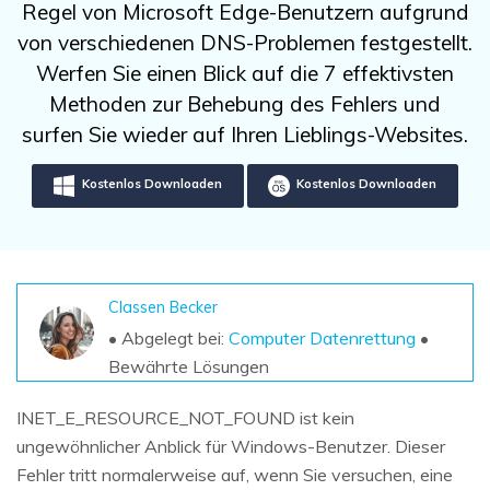
DOWNLOAD
Sign In
Regel von Microsoft Edge-Benutzern aufgrund
Unbegrenzte Daten vom Mac-System
wiederherstellen
von verschiedenen DNS-Problemen festgestellt.
Aktuelles Thema
Datenverlust-Szenarien
Werfen Sie einen Blick auf die 7 effektivsten
Kostenlos Testen
search
Methoden zur Behebung des Fehlers und
ALLE FUNKTIONEN ENTDECKEN
surfen Sie wieder auf Ihren Lieblings-Websites.
Recoverit kostenlos
Kostenlos Downloaden
Kostenlos Downloaden
Verlorene/gel?schte Daten kostenlos
wiederherstellen
Kostenlos Testen
Classen Becker
• Abgelegt bei:
Computer Datenrettung
•
Bewährte Lösungen
Weitere Produkte
INET_E_RESOURCE_NOT_FOUND ist kein
Repairit - Datenreparatur
ungewöhnlicher Anblick für Windows-Benutzer. Dieser
UBackit - Datensicherung
Fehler tritt normalerweise auf, wenn Sie versuchen, eine