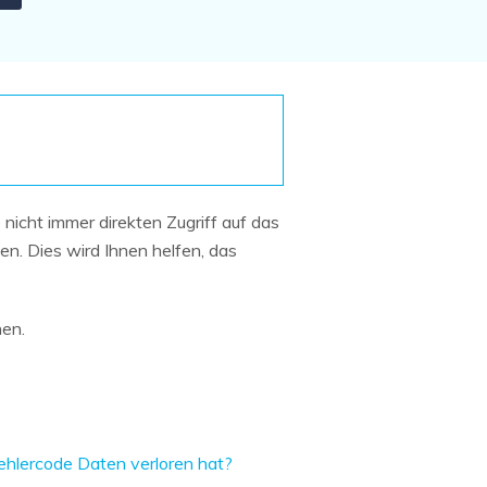
Systemwiederherstellung
wiederherstellen
Formatierte Festplatte
Wiederherstellung nach
wiederherstellen
Werkseinstellung
RAID
RAW-Festplatten-
Datenrettung
Werkseinstellung
Neu
icht immer direkten Zugriff auf das
n. Dies wird Ihnen helfen, das
en.
hlercode Daten verloren hat?