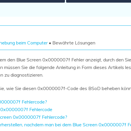
Wiederherstellung
Wiederherstellung
Alle Produkte ansehen
ZIP-
PPT-
Wiederherstellung
Wiederherstellung
Email-
PDF-
Wiederherstellung
Wiederherstellung
ehebung beim Computer
• Bewährte Lösungen
m den Blue Screen 0x0000007f Fehler anzeigt, durch den Sie n
müssen Sie die folgende Anleitung in Form dieses Artikels lese
n zu diagnostizieren.
ALLE FUNKTIONEN ENTDECKEN
n Sie, wie Sie diesen 0x0000007f-Code des BSoD beheben könn
0x0000007f Fehlercode?
en 0x0000007f Fehlercode
 Screen 0x0000007f Fehlercode?
erherstellen, nachdem man bei dem Blue Screen 0x0000007f Fe