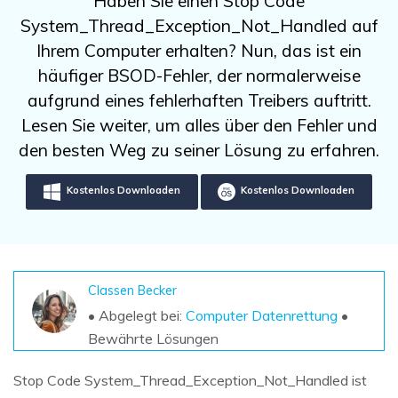
Haben Sie einen Stop Code
DOWNLOAD
Sign In
Unbegrenzte Daten vom Mac-System
System_Thread_Exception_Not_Handled auf
wiederherstellen
Aktuelles Thema
Datenverlust-Szenarien
Ihrem Computer erhalten? Nun, das ist ein
Kostenlos Testen
search
häufiger BSOD-Fehler, der normalerweise
aufgrund eines fehlerhaften Treibers auftritt.
ALLE FUNKTIONEN ENTDECKEN
Lesen Sie weiter, um alles über den Fehler und
Recoverit kostenlos
den besten Weg zu seiner Lösung zu erfahren.
Verlorene/gel?schte Daten kostenlos
wiederherstellen
Kostenlos Downloaden
Kostenlos Downloaden
Kostenlos Testen
Classen Becker
Weitere Produkte
• Abgelegt bei:
Computer Datenrettung
•
Bewährte Lösungen
Repairit - Datenreparatur
UBackit - Datensicherung
Stop Code System_Thread_Exception_Not_Handled ist