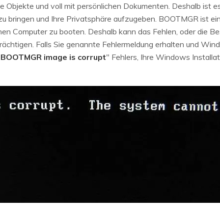
 Objekte und voll mit persönlichen Dokumenten. Deshalb ist es
zu bringen und Ihre Privatsphäre aufzugeben. BOOTMGR ist ein 
en Computer zu booten. Deshalb kann das Fehlen, oder die Be
rächtigen. Falls Sie genannte Fehlermeldung erhalten und Win
„
BOOTMGR image is corrupt
" Fehlers, Ihre Windows Install