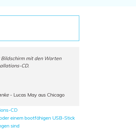
Systemwiederherstellung
wiederherstellen
Formatierte Festplatte
Wiederherstellung nach
wiederherstellen
Werkseinstellung
RAID
RAW-Festplatten-
Datenrettung
Werkseinstellung
Neu
 Bildschirm mit den Worten
allations-CD.
anke
- Lucas May aus Chicago
tions-CD
oder einem bootfähigen USB-Stick
ngen sind