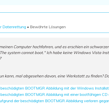
Wiederherstellung
Wiederherstellung
Alle Produkte ansehen
ZIP-
PPT-
Wiederherstellung
Wiederherstellung
Email-
PDF-
r Datenrettung
• Bewährte Lösungen
Wiederherstellung
Wiederherstellung
 meinen Computer hochfahren, und es erschien ein schwarzer
he system cannot boot." Ich habe keine Windows Vista Inst
7
ALLE FUNKTIONEN ENTDECKEN
tun kann, mal abgesehen davon, eine Werkstatt zu finden? D
r beschädigten BOOTMGR Abbildung mit der Windows Installa
r beschädigten BOOTMGR Abbildung mit einer bootfähigen CD 
e aufgrund der beschädigten BOOTMGR Abbildung verloren gega