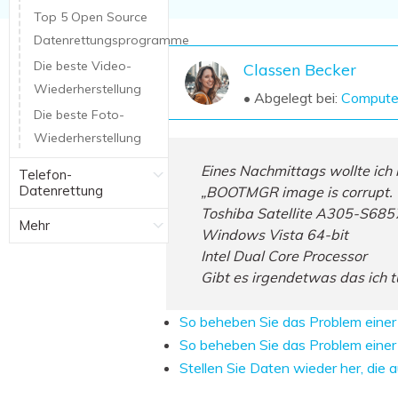
NAS-Datenrettung
Top 5 Open Source
Datenrettungsprogramme
Mac-Papierkorb-Wiederherstellung
Neu
Die beste Video-
Classen Becker
Wiederherstellung
• Abgelegt bei:
Compute
Die beste Foto-
Wiederherstellung
Eines Nachmittags wollte ich
Telefon-
Datenrettung
„BOOTMGR image is corrupt. T
Toshiba Satellite A305-S685
Mehr
Windows Vista 64-bit
Intel Dual Core Processor
Gibt es irgendetwas das ich 
So beheben Sie das Problem eine
So beheben Sie das Problem eine
Stellen Sie Daten wieder her, di